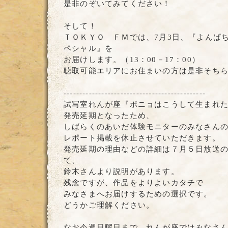
是非のぞいてみてください！
そして！
ＴＯＫＹＯ ＦＭでは、7月3日、『よんぱ
ペシャル』を
お届けします。（13：00－17：00）
聴取可能エリアにお住まいの方は是非そち
---------------------------------------------
試写室れんが座『ポニョはこうして生まれ
発売延期となったため、
しばらくのあいだ体験モニターのみなさん
レポート掲載を休止させていただきます。
発売延期の理由などの詳細は７月５日放送
て、
鈴木さんより説明があります。
残念ですが、作品をよりよいカタチで
みなさまへお届けするための選択です。
どうかご理解ください。
なお今週日曜日まで、れんが座ではみなさ