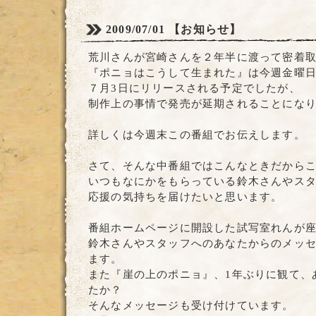
2009/07/01
【お知らせ】
荒川さんが宮崎さんを２年半に渡って密着
『ポニョはこうして生まれた』は今週金曜
７月3日にリリースされる予定でしたが、
制作上の事情で発売が延期されることにな
詳しくは今週末この番組でお伝えします。
さて、そんな中番組ではこんなときだから
いつもなにかをもらっている鈴木さんやス
応援の気持ちを届けたいと思います。
番組ホームページに開設した試写室れんが
鈴木さんやスタッフへのあなたからのメッ
ます。
また『崖の上のポニョ』、1年ぶりに観て、
たか？
そんなメッセージも受け付けています。