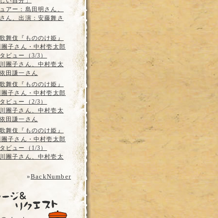
しい自分」
ュアー：島田明さん、
さん、出演：安藤舞さ
歌舞伎『もののけ姫』
川團子さん・中村壱太郎
タビュー（3/3）
川團子さん、中村壱太
依田謙一さん
歌舞伎『もののけ姫』
川團子さん・中村壱太郎
タビュー（2/3）
川團子さん、中村壱太
依田謙一さん
歌舞伎『もののけ姫』
川團子さん・中村壱太郎
タビュー（1/3）
川團子さん、中村壱太
»
BackNumber