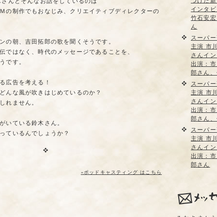
つけた新
木さんとそんなお話をしているのは
インタビ
Ｍの制作でもおなじみ、クリエイティブディレクターの
竹石安宏
ん
スーパー
ンの朝、吉田拓郎の歌を聞くそうです。
主演 市
伝ではなく、時代のメッセージであることを、
さんイン
うです。
出演：市
郎さん、
る広告を考える！
スーパー
どんな風が吹きはじめているのか？
主演 市
さんイン
しれません。
出演：市
郎さん、
がいている鈴木さん。
スーパー
っているんでしょうか？
主演 市
さんイン
出演：市
郎さん
»ポッドキャスティング はこちら