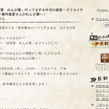
写室 れんが座」やってます＆今日の放送～クリエイテ
@reng
ー箭内道彦さんがれんが屋へ！
さん
汗まみれ
の番組ＤＶＤ「鈴木敏夫のジブリ汗まみれ 九十九の言
たいどんなもの？
ー「試写室 れんが座」をクリックして
い。
ターのみなさんの感想がご覧いただけます。
でぜひあなたもれんが座へ！
iTunesな
ーションに
の6月10日（水）、16:00～、ＴＯＫＹＯ ＦＭ
てくださ
rld』という番組がＴＯＫＹＯ ＦＭ渋谷スペイン坂スタジオか
、鈴木敏夫さんが生出演します！
内田也哉
えして（
ゲスト：
・・・
演：阿武
「ポール