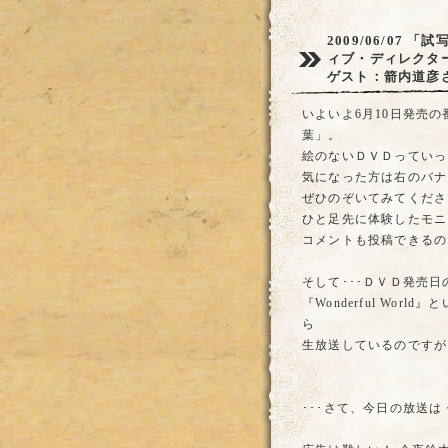
2009/06/07
「試
ィブ・ディレクタ
ゲスト：箭内道彦
いよいよ6月10日発売
葉」。
絵のないＤＶＤっていっ
気になった方は右のバナ
ぜひのぞいてみてくださ
ひと足先に体験したモニ
コメントも投稿できるの
そして･･･ＤＶＤ発売日
『Wonderful Wo
ら
生放送しているのですが
･･･さて、今日の放送は