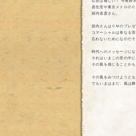
広告は難しい！ 今夜鈴
資生堂や東京メトロのＣ
箭内道彦さん。
箭内さんはＣＭのプレゼ
コマーシャルは単なる宣
忘れないためになのだそ
時代へのメッセージにな
それはいまこの世の中に
その風を感じることかも
その風をみつけようとも
でもいまはまだ、風は舞