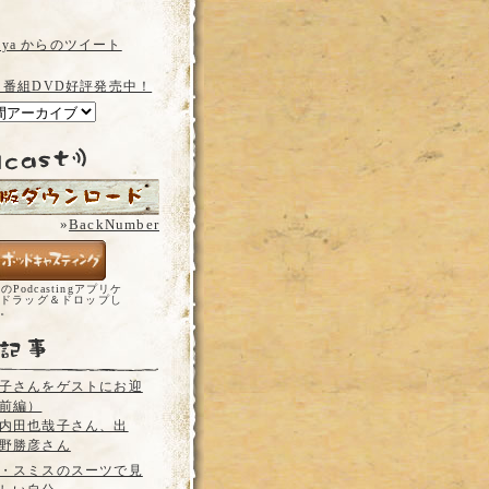
a_ya からのツイート
 番組DVD好評発売中！
»
BackNumber
どのPodcastingアプリケ
ドラッグ＆ドロップし
い。
子さんをゲストにお迎
前編）
内田也哉子さん、出
野勝彦さん
・スミスのスーツで見