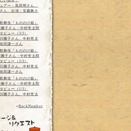
しい自分」
ュアー：島田明さん、
さん、出演：安藤舞さ
歌舞伎『もののけ姫』
川團子さん・中村壱太郎
タビュー（3/3）
川團子さん、中村壱太
依田謙一さん
歌舞伎『もののけ姫』
川團子さん・中村壱太郎
タビュー（2/3）
川團子さん、中村壱太
依田謙一さん
歌舞伎『もののけ姫』
川團子さん・中村壱太郎
タビュー（1/3）
川團子さん、中村壱太
»
BackNumber