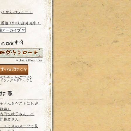
a_ya からのツイート
 番組DVD好評発売中！
»
BackNumber
どのPodcastingアプリケ
ドラッグ＆ドロップし
い。
子さんをゲストにお迎
前編）
内田也哉子さん、出
野勝彦さん
・スミスのスーツで見