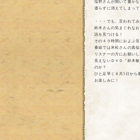
塩野さんが聞いて書かな
遺らずに消えてしまって
・・・でも、言われてみ
鈴木さんの気まぐれなお
語を見つける！
その４０時間におよぶ見
番組では米松さんの真似
リスナーの方にお願いし
見えないＤＶＤ『鈴木敏
のか？
ひと足早く６月5日から
お楽しみに！