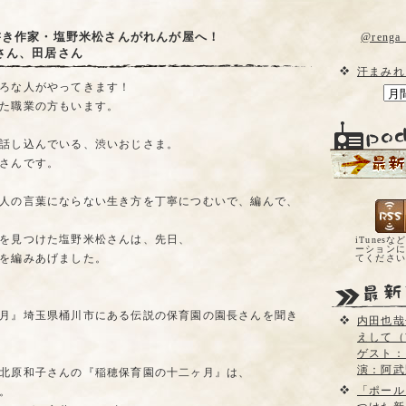
書き作家・塩野米松さんがれんが屋へ！
@reng
さん、田居さん
汗まみれ
ろな人がやってきます！
た職業の方もいます。
話し込んでいる、渋いおじさま。
さんです。
人の言葉にならない生き方を丁寧につむいで、編んで、
を見つけた塩野米松さんは、先日、
iTunesな
ーションに
を編みあげました。
てくださ
月』埼玉県桶川市にある伝説の保育園の園長さんを聞き
内田也哉
えして（
ゲスト：
演：阿武
北原和子さんの『稲穂保育園の十二ヶ月』は、
「ポール
。