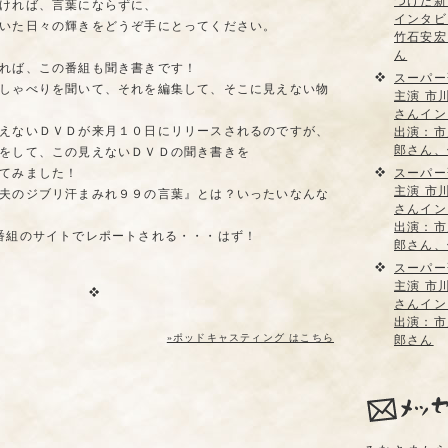
つけた新
ければ、言葉にならずに、
インタビ
いた日々の輝きをどうぞ手にとってください。
竹石安宏
ん
れば、この番組も聞き書きです！
スーパー
しゃべりを聞いて、それを編集して、そこに見えない物
主演 市
さんイン
えないＤＶＤが来月１０日にリリースされるのですが、
出演：市
郎さん、
をして、この見えないＤＶＤの聞き書きを
てみました！
スーパー
主演 市
夫のジブリ汗まみれ９９の言葉』とは？いったいなんな
さんイン
出演：市
番組のサイトでレポートされる・・・はず！
郎さん、
スーパー
主演 市
さんイン
出演：市
»ポッドキャスティング はこちら
郎さん