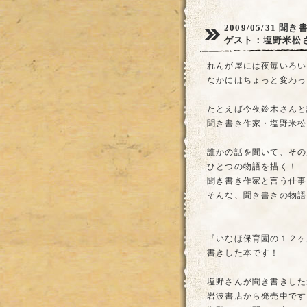
2009/05/31
聞き
ゲスト：塩野米松
れんが屋には夜毎いろい
なかにはちょっと変わっ
たとえば今夜鈴木さんと
聞き書き作家・塩野米松
誰かの話を聞いて、その
ひとつの物語を描く！
聞き書き作家と言う仕事
そんな、聞き書きの物語
『いなほ保育園の１２ヶ
書きした本です！
塩野さんが聞き書きした
岩波書店から発売中です