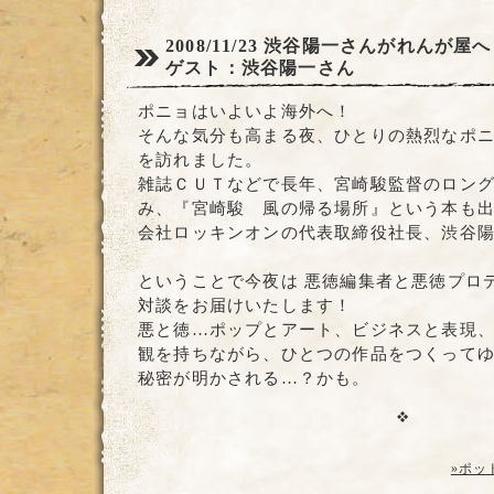
2008/11/23
渋谷陽一さんがれんが屋へ
ゲスト：渋谷陽一さん
ポニョはいよいよ海外へ！
そんな気分も高まる夜、ひとりの熱烈なポ
を訪れました。
雑誌ＣＵＴなどで長年、宮崎駿監督のロン
み、『宮崎駿 風の帰る場所』という本も
会社ロッキンオンの代表取締役社長、渋谷
ということで今夜は 悪徳編集者と悪徳プロ
対談をお届けいたします！
悪と徳…ポップとアート、ビジネスと表現
観を持ちながら、ひとつの作品をつくって
秘密が明かされる…？かも。
»ポッ