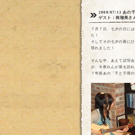
2008/07/13
あの
ゲスト：柊瑠美さ
７月７日、七夕の日には
た！
そしてその七夕の夜にひ
現れました！
そんな中、あえて試写会
が、今夜れんが屋を訪れ
７年前あの「千と千尋の