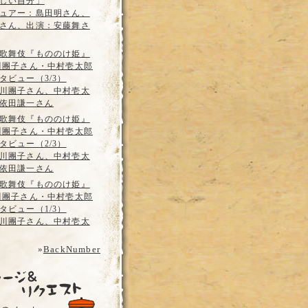
しい自分」
ュアー：島田明さん、
さん、出演：安藤舞さ
歌舞伎『もののけ姫』
川團子さん・中村壱太郎
タビュー（3/3）
川團子さん、中村壱太
依田謙一さん
歌舞伎『もののけ姫』
川團子さん・中村壱太郎
タビュー（2/3）
川團子さん、中村壱太
依田謙一さん
歌舞伎『もののけ姫』
川團子さん・中村壱太郎
タビュー（1/3）
川團子さん、中村壱太
»
BackNumber