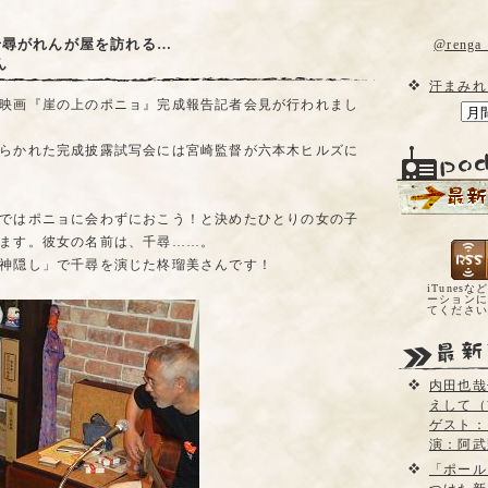
千尋がれんが屋を訪れる…
@reng
ん
汗まみれ
映画『崖の上のポニョ』完成報告記者会見が行われまし
らかれた完成披露試写会には宮崎監督が六本木ヒルズに
ではポニョに会わずにおこう！と決めたひとりの女の子
ます。彼女の名前は、千尋……。
神隠し」で千尋を演じた柊瑠美さんです！
iTunesな
ーションに
てくださ
内田也哉
えして（
ゲスト：
演：阿武
「ポール