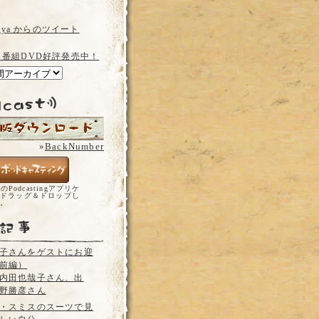
a_ya からのツイート
 番組DVD好評発売中！
»
BackNumber
どのPodcastingアプリケ
ドラッグ＆ドロップし
い。
子さんをゲストにお迎
前編）
内田也哉子さん、出
野勝彦さん
・スミスのスーツで見