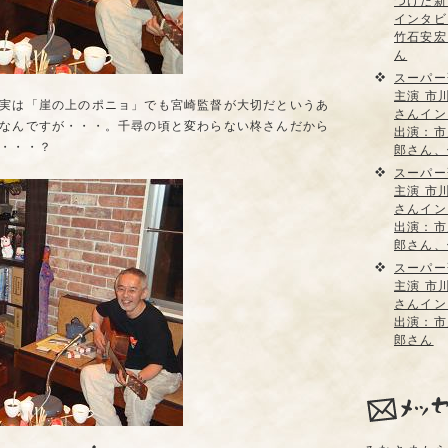
つけた新
インタビ
竹石安宏
ん
スーパー
主演 市
実は「崖の上のポニョ」でも宮崎監督が大切だというあ
さんイン
なんですが・・・。千尋の頃と変わらない柊さんだから
出演：市
・・・？
郎さん、
スーパー
主演 市
さんイン
出演：市
郎さん、
スーパー
主演 市
さんイン
出演：市
郎さん