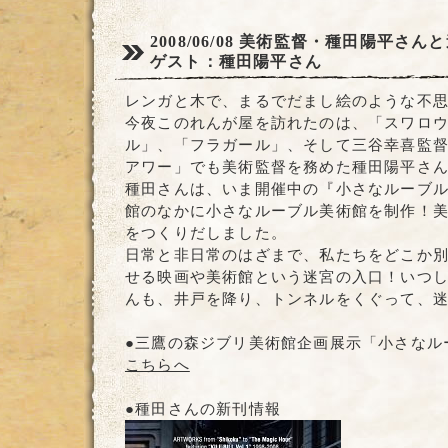
2008/06/08
美術監督・種田陽平さんと
ゲスト：種田陽平さん
レンガと木で、まるでだまし絵のような不
今夜このれんが屋を訪れたのは、「スワロ
ル」、「フラガール」、そして三谷幸喜監
アワー」でも美術監督を務めた種田陽平さ
種田さんは、いま開催中の『小さなルーブ
館のなかに小さなルーブル美術館を制作！
をつくりだしました。
日常と非日常のはざまで、私たちをどこか
せる映画や美術館という迷宮の入口！いつ
んも、井戸を降り、トンネルをくぐって、
●三鷹の森ジブリ美術館企画展示「小さなル
こちらへ
●種田さんの新刊情報