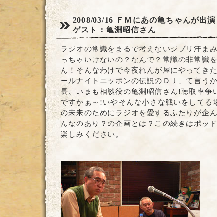
2008/03/16
ＦＭにあの亀ちゃんが出演
ゲスト：亀淵昭信さん
ラジオの常識をまるで考えないジブリ汗ま
っちゃいけないの？なんで？常識の非常識
ん！そんなわけで今夜れんが屋にやってき
ールナイトニッポンの伝説のＤＪ、て言う
長、いまも相談役の亀淵昭信さん!聴取率争
ですかぁ～!いやそんな小さな戦いをしてる
の未来のためにラジオを愛するふたりが企
んなのあり？の企画とは？この続きはポッ
楽しみください。