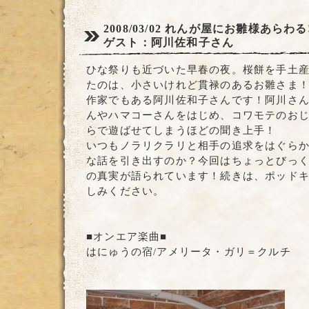
2008/03/02
れんが屋にお雛様あらわる!
ゲスト：阿川佐和子さん
ひな祭りも近づいた早春の夜。桜餅を手土
たのは、小さいけれど貫禄のあるお雛さま
作家でもある阿川佐和子さんです！阿川さ
んやハマコーさんをはじめ、コワモテのお
らで遊ばせてしまうほどの聞き上手！
いつもノラリクラリと相手の追求をはぐら
な話を引き出すのか？今回はちょっとびっ
の真実が語られています！続きは、ポッド
しみください。
■オンエア楽曲■
はにゅうの宿/アメリータ・ガリ＝クルチ