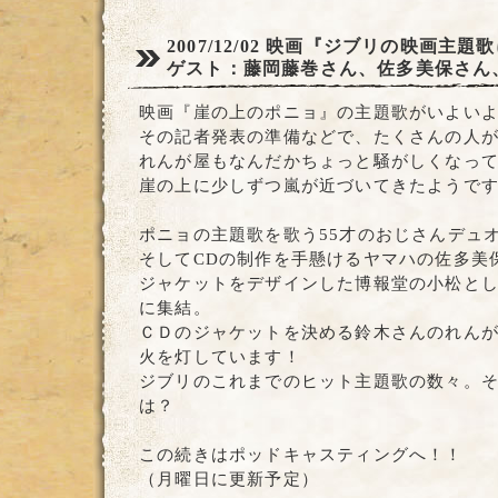
2007/12/02
映画『ジブリの映画主題歌
ゲスト：藤岡藤巻さん、佐多美保さん
映画『崖の上のポニョ』の主題歌がいよいよ
その記者発表の準備などで、たくさんの人
れんが屋もなんだかちょっと騒がしくなっ
崖の上に少しずつ嵐が近づいてきたようで
ポニョの主題歌を歌う55才のおじさんデュ
そしてCDの制作を手懸けるヤマハの佐多美
ジャケットをデザインした博報堂の小松と
に集結。
ＣＤのジャケットを決める鈴木さんのれん
火を灯しています！
ジブリのこれまでのヒット主題歌の数々。
は？
この続きはポッドキャスティングへ！！
（月曜日に更新予定）