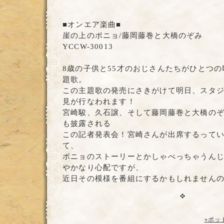
■オンエア楽曲■
崖の上のポニョ/藤岡藤巻と大橋のぞみ
YCCW-30013
8歳の子供と55才のおじさんたちがひとつ
題歌。
この主題歌の発売にさきがけて明日、スタ
見が行なわれます！
宮崎駿、久石譲、そして藤岡藤巻と大橋の
も披露される
この記者発表会！宮崎さんが出席するって
て、
ポニョのストーリーとかしゃべっちゃうん
やかなり心配ですが、
近日その模様を番組にするかもしれません
»ポッ