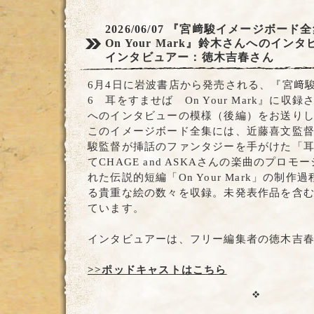
2026/06/07
『宮﨑駿イメージボード
On Your Mark』鈴木さんへのイン
インタビュアー：徳木吉春さん
6月4日に岩波書店から発売される、『宮﨑
6 耳をすませば On Your Mark』に収
へのインタビューの模様（後編）をお送り
このイメージボード全集には、近藤喜文監
駿監督が挿話のファンタジーを手がけた「
てCHAGE and ASKAさんの楽曲のプロ
れた伝説的短編「On Your Mark」の制
る貴重な絵の数々を収録。未発表作品を含む
ています。
インタビュアーは、フリー編集者の徳木吉
>>ポッドキャストはこちら