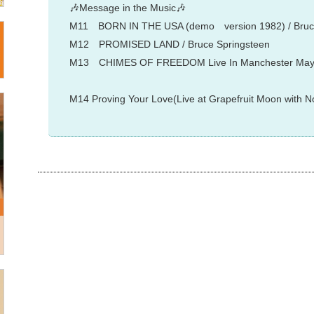
🎶Message in the Music🎶
M11 BORN IN THE USA (demo version 1982) / Bruce
M12 PROMISED LAND / Bruce Spr
M13 CHIMES OF FREEDOM Live In Manchester May14
M14 Proving Your Love(Live at Grapefruit Moon with No