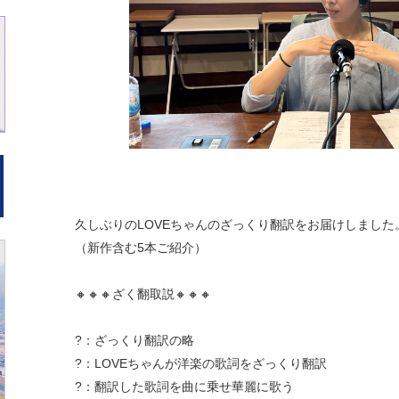
久しぶりのLOVEちゃんのざっくり翻訳をお届けしました
（新作含む5本ご紹介）
🔸🔸🔸ざく翻取説🔸🔸🔸
?：ざっくり翻訳の略
?：LOVEちゃんが洋楽の歌詞をざっくり翻訳
?：翻訳した歌詞を曲に乗せ華麗に歌う