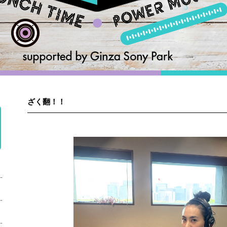
ざく翻！！