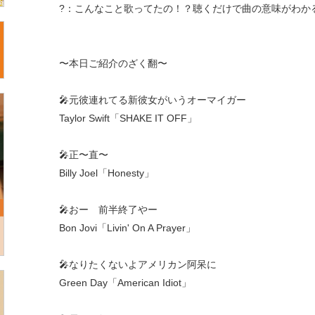
?：こんなこと歌ってたの！？聴くだけで曲の意味がわか
〜本日ご紹介のざく翻〜
🎤元彼連れてる新彼女がいうオーマイガー
Taylor Swift「SHAKE IT OFF」
🎤正〜直〜
Billy Joel「Honesty」
🎤おー 前半終了やー
Bon Jovi「Livin' On A Prayer」
🎤なりたくないよアメリカン阿呆に
Green Day「American Idiot」