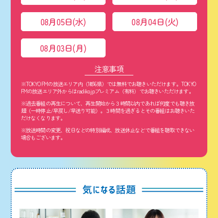
08月05日(水)
08月04日(火)
08月03日(月)
注意事項
※TOKYO FMの放送エリア内（1都6県）では無料でお聴きいただけます。TOKYO
FMの放送エリア外からはradiko.jpプレミアム（有料）でお聴きいただけます。
※過去番組の再生について、再生開始から３時間以内であれば何度でも聴き放
題（一時停止/早戻し/早送り可能）。３時間を過ぎるとその番組はお聴きいた
だけなくなります。
※放送時間の変更、祝日などの特別編成、放送休止などで番組を聴取できない
場合もございます。