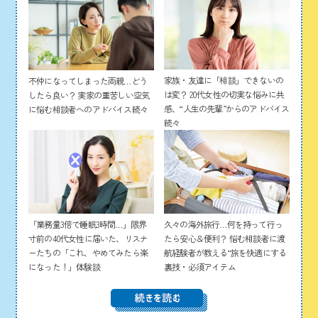
家族・友達に「相談」できないの
不仲になってしまった両親…どう
は変？ 20代女性の切実な悩みに共
したら良い？ 実家の重苦しい空気
感、“人生の先輩”からのアドバイス
に悩む相談者へのアドバイス続々
続々
「業務量3倍で睡眠3時間…」限界
久々の海外旅行…何を持って行っ
寸前の40代女性に届いた、リスナ
たら安心＆便利？ 悩む相談者に渡
ーたちの「これ、やめてみたら楽
航経験者が教える“旅を快適にする
になった！」体験談
裏技・必須アイテム