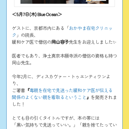
＜5月7日(木) Blue Ocean＞
ゲストに、京都市内にある「
おかやま在宅クリニッ
ク
」の院長、
緩和ケア医で僧侶の
岡山容子
先生をお迎えしました✨
医者でもあり、浄土真宗本願寺派の僧侶の資格も持つ
岡山先生。
今年2月に、ディスカヴァー・トゥエンティワンよ
り、
ご著書
『
毒親を在宅で見送った緩和ケア医が伝える
関係のよくない親を看取るということ
』
を発売されま
した！
とても目の引くタイトルですが、本の帯には
「黒い気持ちで見送っていい。」「親を捨てたってい