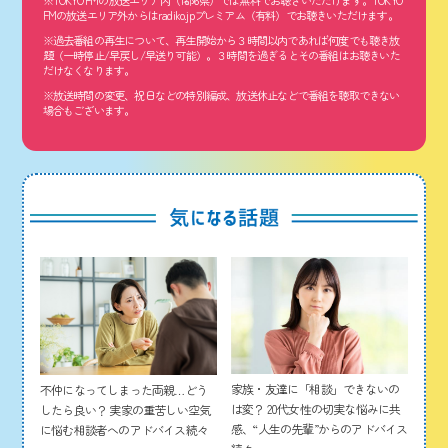
※TOKYO FMの放送エリア内（1都6県）では無料でお聴きいただけます。TOKYO
FMの放送エリア外からはradiko.jpプレミアム（有料）でお聴きいただけます。
※過去番組の再生について、再生開始から３時間以内であれば何度でも聴き放
題（一時停止/早戻し/早送り可能）。３時間を過ぎるとその番組はお聴きいた
だけなくなります。
※放送時間の変更、祝日などの特別編成、放送休止などで番組を聴取できない
場合もございます。
家族・友達に「相談」できないの
不仲になってしまった両親…どう
は変？ 20代女性の切実な悩みに共
したら良い？ 実家の重苦しい空気
感、“人生の先輩”からのアドバイス
に悩む相談者へのアドバイス続々