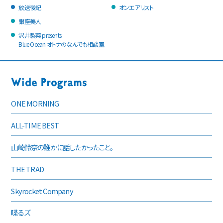
放送後記
オンエアリスト
銀座美人
沢井製薬 presents
Blue Ocean オトナのなんでも相談室
ONE MORNING
ALL-TIME BEST
山崎怜奈の誰かに話したかったこと。
THE TRAD
Skyrocket Company
喋るズ