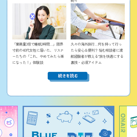
続々
「業務量3倍で睡眠3時間…」限界
久々の海外旅行…何を持って行っ
寸前の40代女性に届いた、リスナ
たら安心＆便利？ 悩む相談者に渡
ーたちの「これ、やめてみたら楽
航経験者が教える“旅を快適にする
になった！」体験談
裏技・必須アイテム