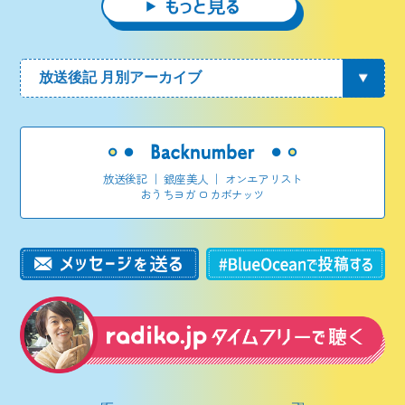
放送後記
｜
銀座美人
｜
オンエアリスト
おうちヨガ ロカボナッツ