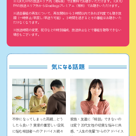
※TOKYO FMの放送エリア内（1都6県）では無料でお聴きいただけます。TOKYO
FMの放送エリア外からはradiko.jpプレミアム（有料）でお聴きいただけます。
※過去番組の再生について、再生開始から３時間以内であれば何度でも聴き放
題（一時停止/早戻し/早送り可能）。３時間を過ぎるとその番組はお聴きいた
だけなくなります。
※放送時間の変更、祝日などの特別編成、放送休止などで番組を聴取できない
場合もございます。
家族・友達に「相談」できないの
不仲になってしまった両親…どう
は変？ 20代女性の切実な悩みに共
したら良い？ 実家の重苦しい空気
感、“人生の先輩”からのアドバイス
に悩む相談者へのアドバイス続々