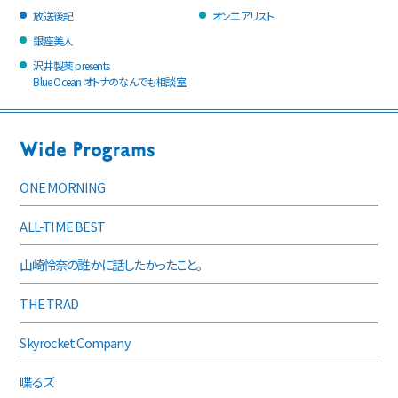
放送後記
オンエアリスト
銀座美人
沢井製薬 presents
Blue Ocean オトナのなんでも相談室
ONE MORNING
ALL-TIME BEST
山崎怜奈の誰かに話したかったこと。
THE TRAD
Skyrocket Company
喋るズ