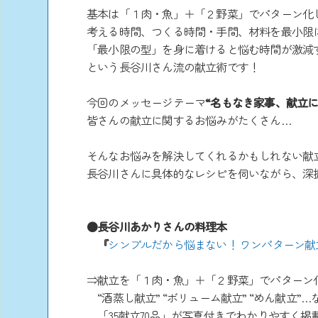
基本は「１肉・魚」＋「２野菜」でパターン化
考える時間、つくる時間・手間、材料を最小限
「最小限の型」を身に着けると悩む時間が激減
という長谷川さん流の献立術です！
今回のメッセージテーマ
“名もなき家事、献立に
皆さんの献立に関するお悩みがたくさん…
そんなお悩みを解決してくれるかもしれない献
長谷川さんに具体的なレシピを伺いながら、深掘
●長谷川あかりさんの料理本
『
シンプルだから悩まない！ ワンパターン献立
⇒献立を「１肉・魚」＋「２野菜」でパターン
“酒蒸し献立” “ボリューム献立” “めん献立”…
「35献立70品」が写真付きでわかりやすく掲