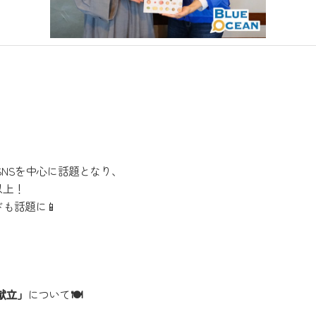
NSを中心に話題となり、
以上！
も話題に📱
献立」
について
🍽️