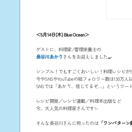
＜5月14日(木) Blue Ocean＞
ゲストに、料理家/管理栄養士の
長谷川あかり
さんをお迎えしました🍳
シンプル！でもすごくおいしい！料理レシピがS
今やSNSやYouTubeの総フォロワー数は130万人
SNSでは「あかり、信じてるぞ…」というワード
レシピ開発／レシピ連載／料理本出版など
今、大人気の料理家さんです✨
そんな長谷川さんに伺ったのは
「ワンパターン