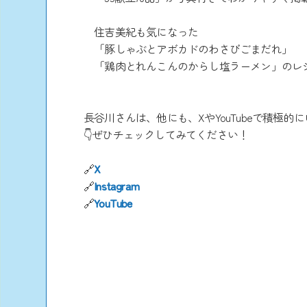
住吉美紀も気になった
「豚しゃぶとアボカドのわさびごまだれ」
「鶏肉とれんこんのからし塩ラーメン」のレシ
長谷川さんは、他にも、XやYouTubeで積極的
👇ぜひチェックしてみてください！
🔗
X
🔗
Instagram
🔗
YouTube