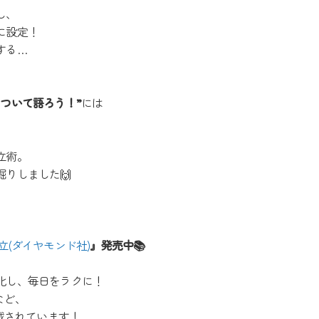
し、
に設定！
する…
ついて語ろう！”
には
立術。
りしました🙌
(ダイヤモンド社)
』発売中📚
化し、毎日をラクに！
など、
載されています！