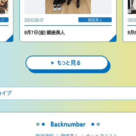
2026.08.07
2026
スト
銀座美人
8月7日(金) 銀座美人
8
放送後記
｜
銀座美人
｜
オンエアリスト