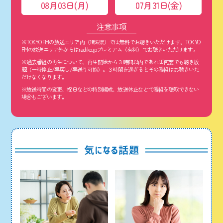
08月03日(月)
07月31日(金)
注意事項
※TOKYO FMの放送エリア内（1都6県）では無料でお聴きいただけます。TOKYO
FMの放送エリア外からはradiko.jpプレミアム（有料）でお聴きいただけます。
※過去番組の再生について、再生開始から３時間以内であれば何度でも聴き放
題（一時停止/早戻し/早送り可能）。３時間を過ぎるとその番組はお聴きいた
だけなくなります。
※放送時間の変更、祝日などの特別編成、放送休止などで番組を聴取できない
場合もございます。