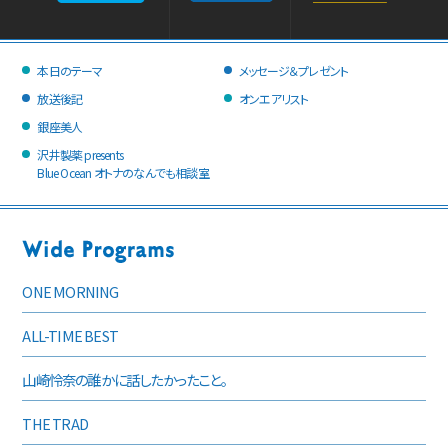
本日のテーマ
メッセージ＆プレゼント
放送後記
オンエアリスト
銀座美人
沢井製薬 presents
Blue Ocean オトナのなんでも相談室
ONE MORNING
ALL-TIME BEST
山崎怜奈の誰かに話したかったこと。
THE TRAD