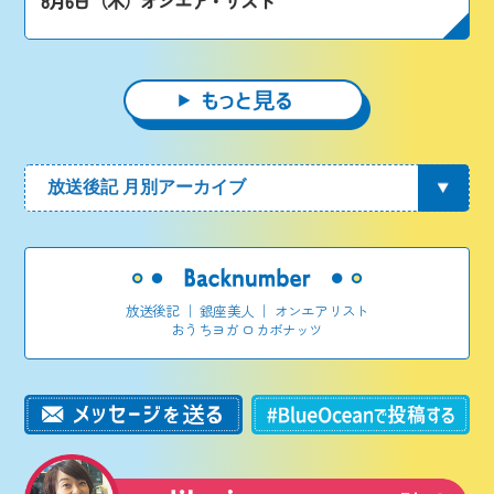
8月6日（木）オンエア・リスト
放送後記
｜
銀座美人
｜
オンエアリスト
おうちヨガ ロカボナッツ