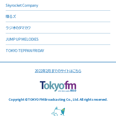
Skyrocket Company
喋るズ
ラジオのタマカワ
JUMP UP MELODIES
TOKYO TEPPAN FRIDAY
2022年2月までのサイトはこちら
Copyright ©TOKYO FM Broadcasting Co., Ltd. All rights reserved.