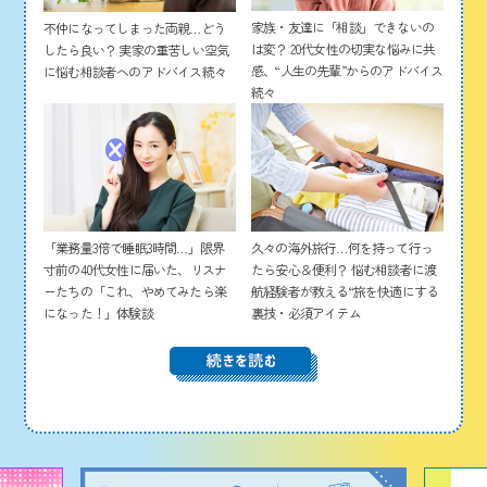
家族・友達に「相談」できないの
不仲になってしまった両親…どう
は変？ 20代女性の切実な悩みに共
したら良い？ 実家の重苦しい空気
感、“人生の先輩”からのアドバイス
に悩む相談者へのアドバイス続々
続々
「業務量3倍で睡眠3時間…」限界
久々の海外旅行…何を持って行っ
寸前の40代女性に届いた、リスナ
たら安心＆便利？ 悩む相談者に渡
ーたちの「これ、やめてみたら楽
航経験者が教える“旅を快適にする
になった！」体験談
裏技・必須アイテム