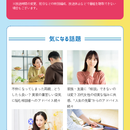
※放送時間の変更、祝日などの特別編成、放送休止などで番組を聴取できない
場合もございます。
家族・友達に「相談」できないの
不仲になってしまった両親…どう
は変？ 20代女性の切実な悩みに共
したら良い？ 実家の重苦しい空気
感、“人生の先輩”からのアドバイス
に悩む相談者へのアドバイス続々
続々