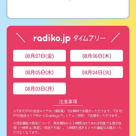
08月07日(金)
08月06日(木)
08月05日(水)
08月04日(火)
08月03日(月)
注意事項
※TOKYO FMの放送エリア内（1都6県）では無料でお聴きいただけます。TOKYO
FMの放送エリア外からはradiko.jpプレミアム（有料）でお聴きいただけます。
※過去番組の再生について、再生開始から３時間以内であれば何度でも聴き放
題（一時停止/早戻し/早送り可能）。３時間を過ぎるとその番組はお聴きいた
だけなくなります。