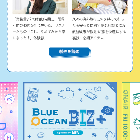
「業務量3倍で睡眠3時間…」限界
久々の海外旅行…何を持って行っ
寸前の40代女性に届いた、リスナ
たら安心＆便利？ 悩む相談者に渡
ーたちの「これ、やめてみたら楽
航経験者が教える“旅を快適にする
になった！」体験談
裏技・必須アイテム