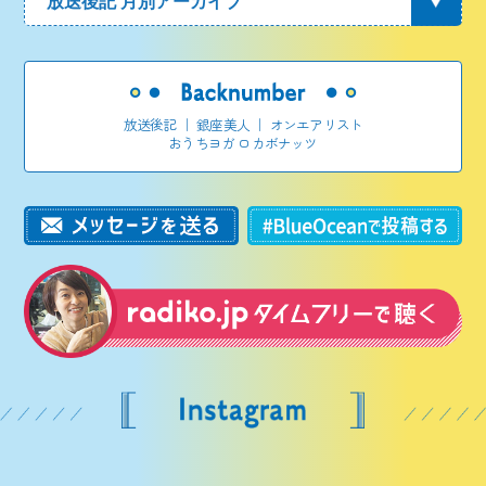
放送後記
｜
銀座美人
｜
オンエアリスト
おうちヨガ ロカボナッツ