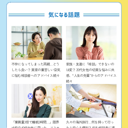
家族・友達に「相談」できないの
不仲になってしまった両親…どう
は変？ 20代女性の切実な悩みに共
したら良い？ 実家の重苦しい空気
感、“人生の先輩”からのアドバイス
に悩む相談者へのアドバイス続々
続々
「業務量3倍で睡眠3時間…」限界
久々の海外旅行…何を持って行っ
寸前の40代女性に届いた、リスナ
たら安心＆便利？ 悩む相談者に渡