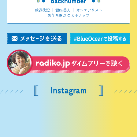
放送後記
｜
銀座美人
｜
オンエアリスト
おうちヨガ ロカボナッツ