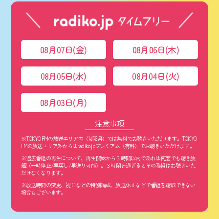
08月07日(金)
08月06日(木)
08月05日(水)
08月04日(火)
08月03日(月)
注意事項
※TOKYO FMの放送エリア内（1都6県）では無料でお聴きいただけます。TOKYO
FMの放送エリア外からはradiko.jpプレミアム（有料）でお聴きいただけます。
※過去番組の再生について、再生開始から３時間以内であれば何度でも聴き放
題（一時停止/早戻し/早送り可能）。３時間を過ぎるとその番組はお聴きいた
だけなくなります。
※放送時間の変更、祝日などの特別編成、放送休止などで番組を聴取できない
場合もございます。