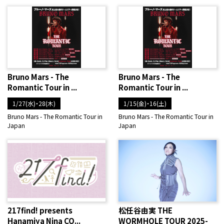
Bruno Mars - The
Bruno Mars - The
Romantic Tour in ...
Romantic Tour in ...
1/27(水)・28(木)
1/15(金)・16(土)
Bruno Mars - The Romantic Tour in
Bruno Mars - The Romantic Tour in
Japan
Japan
217find! presents
松任谷由実 THE
Hanamiya Nina CO...
WORMHOLE TOUR 2025-