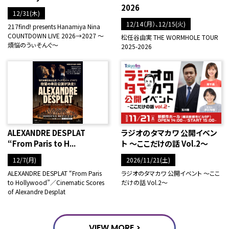
2026
12/31(木)
12/14（月）、12/15(火)
217find! presents Hanamiya Nina
COUNTDOWN LIVE 2026→2027 ～
松任谷由実 THE WORMHOLE TOUR
煩悩のうぃそんぐ～
2025-2026
ALEXANDRE DESPLAT
ラジオのタマカワ 公開イベン
“From Paris to H...
ト ～ここだけの話 Vol.2～
12/7(月)
2026/11/21(土)
ALEXANDRE DESPLAT “From Paris
ラジオのタマカワ 公開イベント ～ここ
to Hollywood”／Cinematic Scores
だけの話 Vol.2～
of Alexandre Desplat
VIEW MORE >