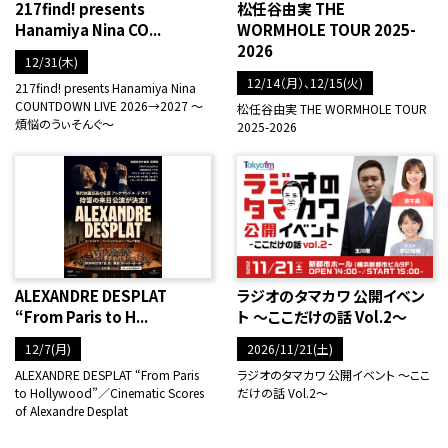
217find! presents
松任谷由実 THE
Hanamiya Nina CO...
WORMHOLE TOUR 2025-
2026
12/31(木)
12/14（月）、12/15(火)
217find! presents Hanamiya Nina
COUNTDOWN LIVE 2026→2027 ～
松任谷由実 THE WORMHOLE TOUR
煩悩のうぃそんぐ～
2025-2026
ALEXANDRE DESPLAT
ラジオのタマカワ 公開イベン
“From Paris to H...
ト ～ここだけの話 Vol.2～
12/7(月)
2026/11/21(土)
ALEXANDRE DESPLAT “From Paris
ラジオのタマカワ 公開イベント ～ここ
to Hollywood”／Cinematic Scores
だけの話 Vol.2～
of Alexandre Desplat