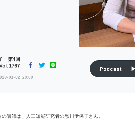
子 第4回
l. 1767
Podcast
020
01
02
20:00
週の講師は、人工知能研究者の黒川伊保子さん。