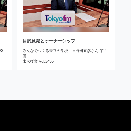
目的意識とオーナーシップ
3
みんなでつくる未来の学校 日野田直彦さん 第2
回
未来授業 Vol.2436