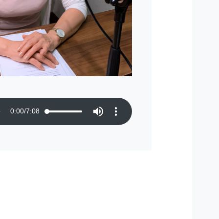
0:00
/
7:08