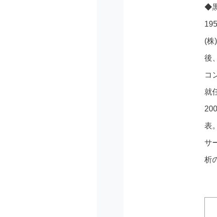
◆
1
(
後
コ
就
2
表
サ
析