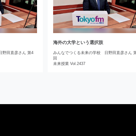
海外の大学という選択肢
野田直彦さん 第4
みんなでつくる未来の学校 日野田直彦さん 第
回
未来授業 Vol.2437