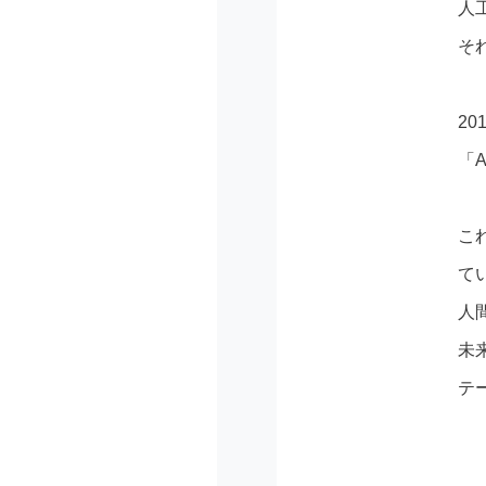
人
そ
2
「
こ
て
人
未
テ