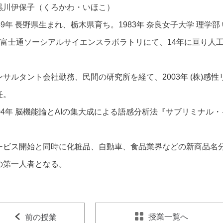
黒川伊保子（くろかわ・いほこ）
959年 長野県生まれ、栃木県育ち。1983年 奈良女子大学 理学部
株)富士通ソーシアルサイエンスラボラトリにて、14年に亘り人工
、
ンサルタント会社勤務、民間の研究所を経て、2003年 (株)感
任。
004年 脳機能論とAIの集大成による語感分析法『サブリミナル
。
ービス開始と同時に化粧品、自動車、食品業界などの新商品名
の第一人者となる。
授業一覧へ
前の授業