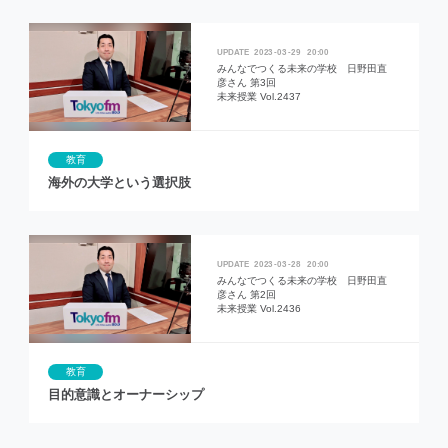
2023
03
29
20:00
みんなでつくる未来の学校 日野田直
彦さん 第3回
未来授業 Vol.2437
教育
海外の大学という選択肢
2023
03
28
20:00
みんなでつくる未来の学校 日野田直
彦さん 第2回
未来授業 Vol.2436
教育
目的意識とオーナーシップ