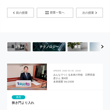
授業一覧へ
前の授業
次の授業
コラム
テクノロジー
教育
ソーシャ
2023
03
30
20:00
みんなでつくる未来の学校 日野田直
彦さん 第4回
未来授業 Vol.2438
教育
狭き門より入れ