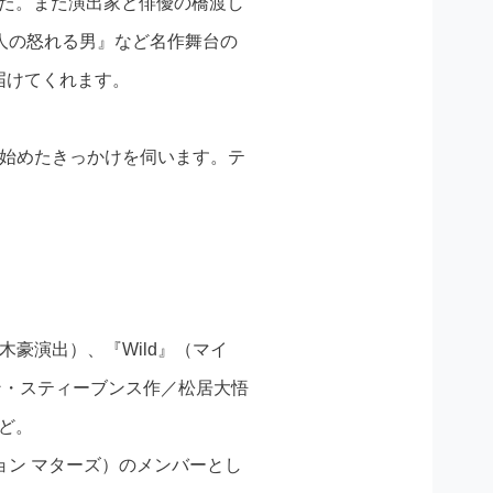
した。また演出家と俳優の橋渡し
人の怒れる男』など名作舞台の
届けてくれます。
を始めたきっかけを伺います。テ
青木豪演出）、『Wild』（マイ
モン・スティーブンス作／松居大悟
ど。
ーション マターズ）のメンバーとし