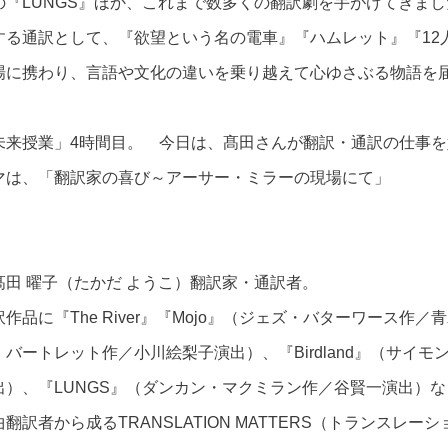
の『LUNGS』ほか、これまで数多くの翻訳劇を手がけてきま
する通訳として、『欲望という名の電車』『ハムレット』『12
場に携わり、言語や文化の違いを乗り越えて心ゆさぶる物語を
未来授業」4時間目。 今日は、髙田さんが翻訳・通訳の仕事
マは、「翻訳家の喜び～アーサー・ミラーの現場にて」
髙田 曜子（たかだ ようこ）翻訳家・通訳者。
訳作品に『The River』『Mojo』（ジェズ・バターワース作／
・バートレット作／小川絵梨子演出）、『Birdland』（サイ
出）、『LUNGS』（ダンカン・マクミラン作／谷賢一演出）な
曲翻訳者から成るTRANSLATION MATTERS（トランスレ