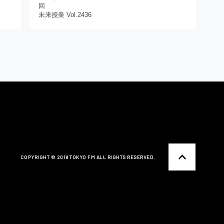
回
未来授業 Vol.2436
COPYRIGHT ©️ 2018 TOKYO FM ALL RIGHTS RESERVED.