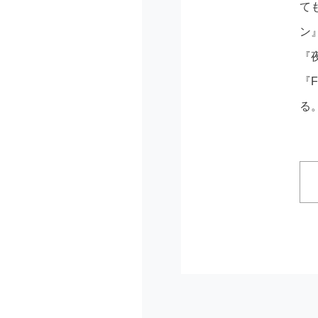
て
ン
『
『
る