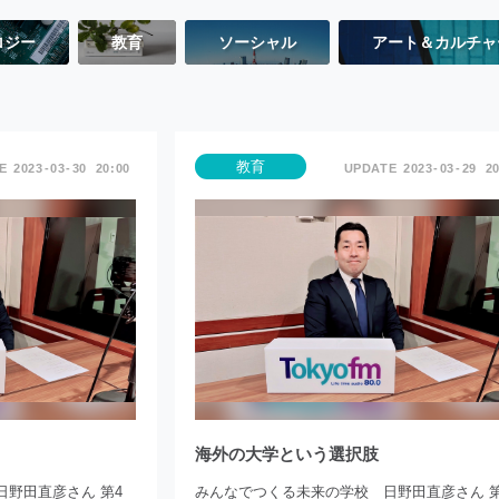
ロジー
教育
ソーシャル
アート＆カルチャ
教育
2023
03
30
20:00
2023
03
29
20
海外の大学という選択肢
野田直彦さん 第4
みんなでつくる未来の学校 日野田直彦さん 第