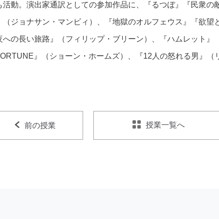
も活動。演出家通訳としての参加作品に、『るつぼ』『民衆の
』（ジョナサン・マンビィ）、『地獄のオルフェウス』『欲望
夜への長い旅路』（フィリップ・ブリーン）、『ハムレット』
FORTUNE』（ショーン・ホームズ）、『12人の怒れる男』
。
授業一覧へ
前の授業