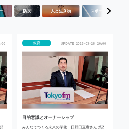
ー
防災
人と生き物
スポーツ
教育
:00
2023
03
28
20:00
目的意識とオーナーシップ
3
みんなでつくる未来の学校 日野田直彦さん 第2