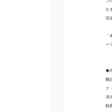
ン
を
現
「
ー
◆
翻
ク
演
戯