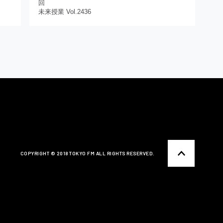
回
未来授業 Vol.2436
COPYRIGHT ©️ 2018 TOKYO FM ALL RIGHTS RESERVED.