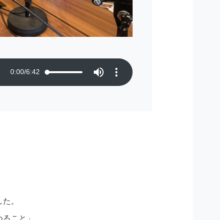
0:00
/
6:42
した。
めること」。