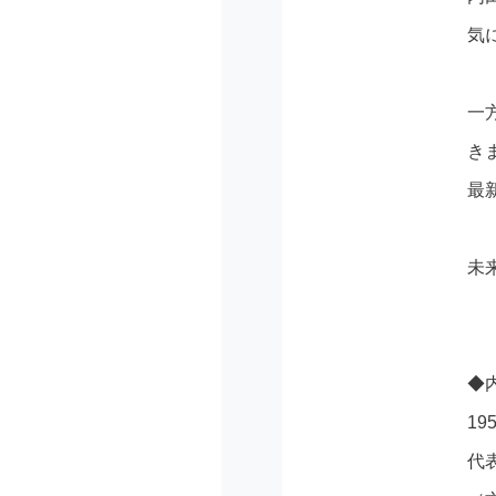
気
一
き
最
未
◆
1
代