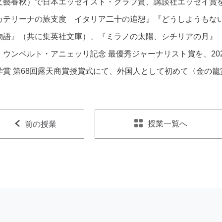
文藝春秋）で日本エッセイスト・クラブ賞、講談社エッセイ賞
カテリーナの旅支度 イタリア二十の追想』『どうしようもない
物語』（共に集英社文庫）、『ミラノの太陽、シチリアの月』（‎
、ウンベルト・アニェッリ記念 最優秀ジャーナリスト賞を、20
学賞 第68回露天商賞授賞式にて、外国人として初めて〈金の
授業一覧へ
前の授業