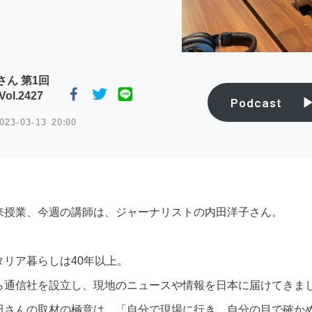
さん 第1回
ol.2427
Podcast
023
03
13
20:00
来授業、今週の講師は、ジャーナリストの内田洋子さん。
タリア暮らしは40年以上。
ら通信社を設立し、現地のニュースや情報を日本に届けてきま
田さんの取材の極意は、「自分で現場に行き、自分の目で確か