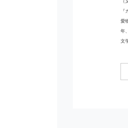
（
『
愛
年
文