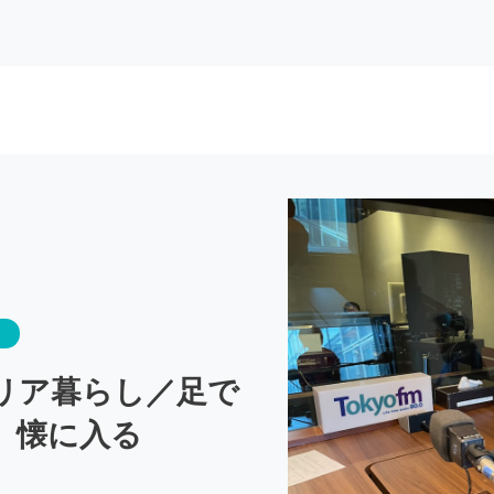
リア暮らし／足で
、懐に入る