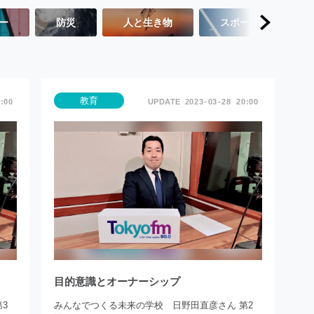
ー
防災
人と生き物
スポーツ
教育
:00
2023
03
28
20:00
目的意識とオーナーシップ
3
みんなでつくる未来の学校 日野田直彦さん 第2