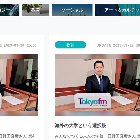
ロジー
教育
ソーシャル
アート＆カルチャ
教育
2023
03
30
20:00
2023
03
29
20
海外の大学という選択肢
野田直彦さん 第4
みんなでつくる未来の学校 日野田直彦さん 第