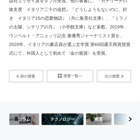
談社エッセイ賞をダブル受賞。他の著書に、『カテリーナの
旅支度 イタリア二十の追想』『どうしようもないのに、好
き イタリア15の恋愛物語』（共に集英社文庫）、『ミラノ
の太陽、シチリアの月』（‎小学館文庫）など多数。2019年、
ウンベルト・アニェッリ記念 最優秀ジャーナリスト賞を、
2020年、イタリアの書店員が選ぶ文学賞 第68回露天商賞授賞
式にて、外国人として初めて〈金の籠賞〉を受賞。
授業一覧へ
前の授業
次の授業
コラム
テクノロジー
教育
ソーシャ