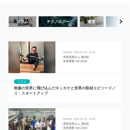
コラム
テクノロジー
教育
ソーシャ
2023
03
23
20:00
岸田浩和さん 第4回
未来授業 Vol.2434
コラム
映像の世界に飛び込んだキッカケと世界の取材エピソード／
リ・スタートアップ
2023
03
22
20:00
岸田浩和さん 第3回
未来授業 Vol.2433