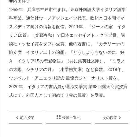
◆内田洋子
1959年、兵庫県神戸市生まれ。東京外国語大学イタリア語学
科卒業。通信社ウーノアソシエイツ代表。欧州と日本間でマ
スメディア向けの情報を配信。2011年、『ジーノの家 イタ
リア10景』（文藝春秋）で日本エッセイスト・クラブ賞、講
談社エッセイ賞をダブル受賞。他の著書に、『カテリーナの
旅支度 イタリア二十の追想』『どうしようもないのに、好
き イタリア15の恋愛物語』（共に集英社文庫）、『ミラノ
の太陽、シチリアの月』（‎小学館文庫）など多数。2019年、
ウンベルト・アニェッリ記念 最優秀ジャーナリスト賞を、
2020年、イタリアの書店員が選ぶ文学賞 第68回露天商賞授賞
式にて、外国人として初めて〈金の籠賞〉を受賞。
授業一覧へ
前の授業
次の授業