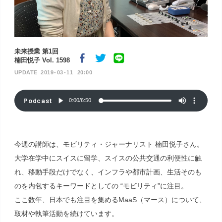
未来授業 第1回
楠田悦子 Vol. 1598
2019
03
11
20:00
Podcast
0:00
/
6:50
今週の講師は、モビリティ・ジャーナリスト 楠田悦子さん。
大学在学中にスイスに留学、スイスの公共交通の利便性に触
れ、移動手段だけでなく、インフラや都市計画、生活そのも
のを内包するキーワードとしての “モビリティ”に注目。
ここ数年、日本でも注目を集めるMaaS（マース）について、
取材や執筆活動を続けています。