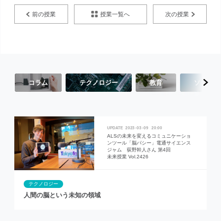
授業一覧へ
前の授業
次の授業
コラム
テクノロジー
教育
ソーシャ
2023
03
09
20:00
ALSの未来を変えるコミュニケーショ
ンツール「脳パシー」電通サイエンス
ジャム 荻野幹人さん 第4回
未来授業 Vol.2426
テクノロジー
人間の脳という未知の領域