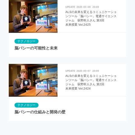
2023
03
08
20:00
ALSの未来を変えるコミュニケーショ
ンツール「脳パシー」電通サイエンス
ジャム 荻野幹人さん 第3回
未来授業 Vol.2425
テクノロジー
脳パシーの可能性と未来
2023
03
07
20:00
ALSの未来を変えるコミュニケーショ
ンツール「脳パシー」電通サイエンス
ジャム 荻野幹人さん 第2回
未来授業 Vol.2424
テクノロジー
脳パシーの仕組みと開発の壁