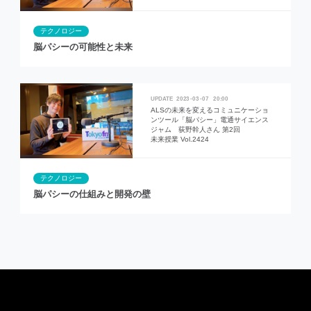
テクノロジー
脳パシーの可能性と未来
2023
03
07
20:00
ALSの未来を変えるコミュニケーショ
ンツール「脳パシー」電通サイエンス
ジャム 荻野幹人さん 第2回
未来授業 Vol.2424
テクノロジー
脳パシーの仕組みと開発の壁