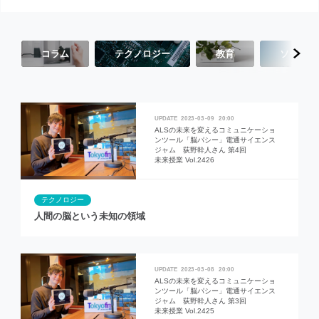
コラム
テクノロジー
教育
ソーシャ
2023
03
09
20:00
ALSの未来を変えるコミュニケーショ
ンツール「脳パシー」電通サイエンス
ジャム 荻野幹人さん 第4回
未来授業 Vol.2426
テクノロジー
人間の脳という未知の領域
2023
03
08
20:00
ALSの未来を変えるコミュニケーショ
ンツール「脳パシー」電通サイエンス
ジャム 荻野幹人さん 第3回
未来授業 Vol.2425