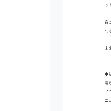
っ
音
な
未
◆
電
ノ
ニ