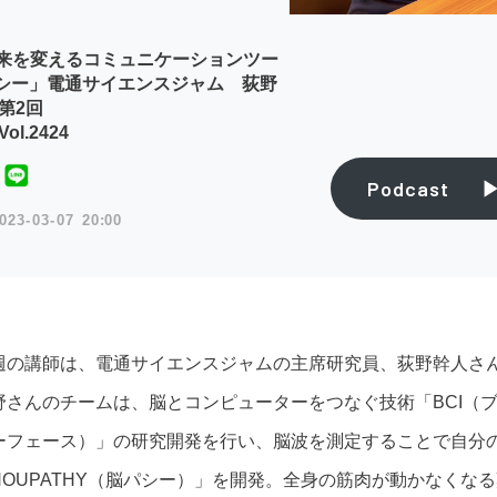
未来を変えるコミュニケーションツー
シー」電通サイエンスジャム 荻野
第2回
ol.2424
Podcast
023
03
07
20:00
週の講師は、電通サイエンスジャムの主席研究員、荻野幹人さ
野さんのチームは、脳とコンピューターをつなぐ技術「BCI（
ーフェース）」の研究開発を行い、脳波を測定することで自分
NOUPATHY（脳パシー）」を開発。全身の筋肉が動かなくなる