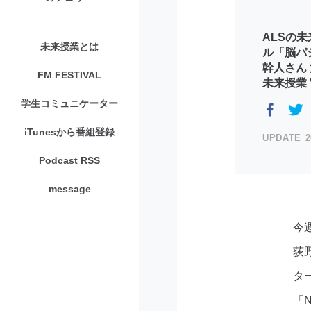
ALSの
未来授業とは
ル「脳パ
幹人さん 
FM FESTIVAL
未来授業 V
学生コミュニケーター
iTunesから番組登録
2
Podcast RSS
message
今
荻
タ
「