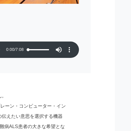
0:00
/
7:08
ん。
ブレーン・コンピューター・イン
の伝えたい意思を選択する機器
難病ALS患者の大きな希望とな