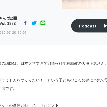
さん 第2回
l. 1883
Podcast
020
07
28
20:00
週の講師は、日本大学文理学部情報科学科助教の大澤正彦さん
ドラえもんをつくりたい！」という子どものころの夢に本気で
究者です。
ボットの身体と心、ハードとソフト。