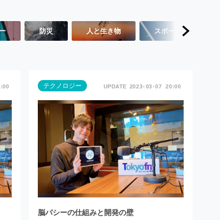
ー
防災
人と生き物
スポーツ
テクノロジー
:00
2023
03
07
20:00
脳パシーの仕組みと開発の壁