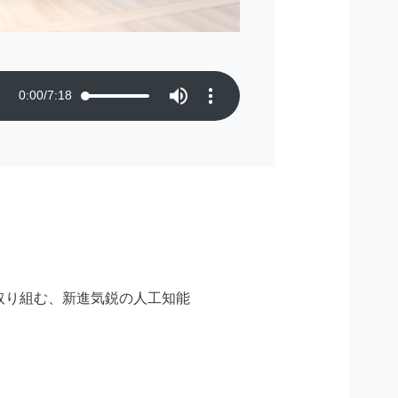
0:00
/
7:18
。
取り組む、新進気鋭の人工知能