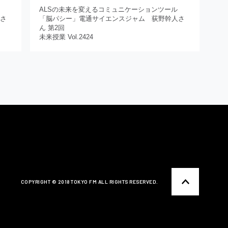
ALSの未来を変えるコミュニケーションツール
人さ
「脳パシー」電通サイエンスジャム 荻野幹人さ
ん 第2回
未来授業 Vol.2424
COPYRIGHT ©️ 2018 TOKYO FM ALL RIGHTS RESERVED.