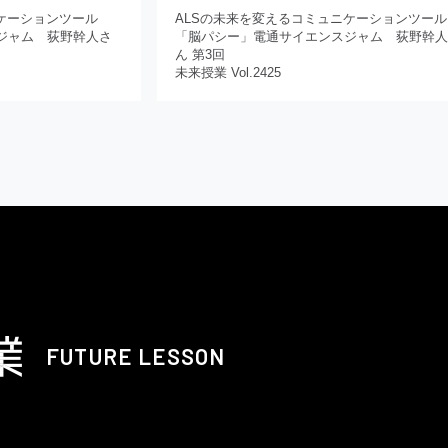
ケーションツール
ALSの未来を変えるコミュニケーションツール
ジャム 荻野幹人さ
「脳パシー」電通サイエンスジャム 荻野幹
ん 第3回
未来授業 Vol.2425
FUTURE LESSON