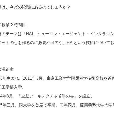
発は、今どの段階にあるのでしょうか？
来授業２時間目、
日のテーマは『HAI、ヒューマン・エージェント・インタラク
ボットの心を作るのに必要不可欠な、HAIという技術について
大澤正彦
993年生まれ。2011年3月、東京工業大学附属科学技術高校を
理工学部入学。
014年8月、「全脳アーキテクチャ若手の会」を設立。
015年三月、同大学を首席で卒業。同年四月、慶應義塾大学大
。