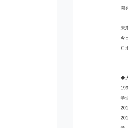
開
未
今
ロ
◆
1
学
2
2
学