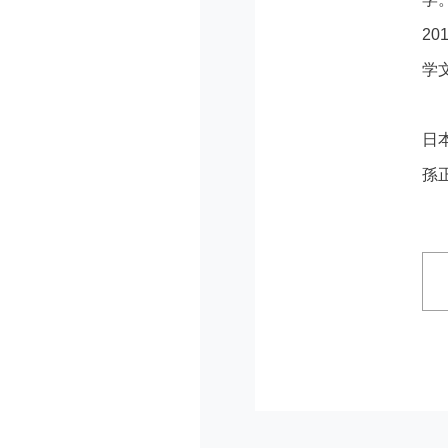
2
学
日
孫