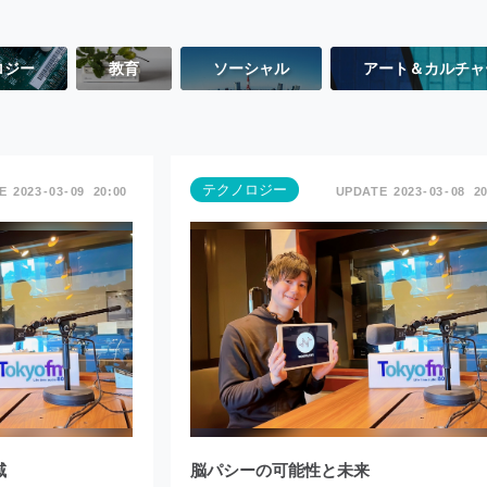
ロジー
教育
ソーシャル
アート＆カルチャ
テクノロジー
2023
03
09
20:00
2023
03
08
20
域
脳パシーの可能性と未来