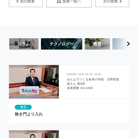
授業一覧へ
前の授業
次の授業
コラム
テクノロジー
教育
ソーシャ
2023
03
30
20:00
みんなでつくる未来の学校 日野田直
彦さん 第4回
未来授業 Vol.2438
教育
狭き門より入れ