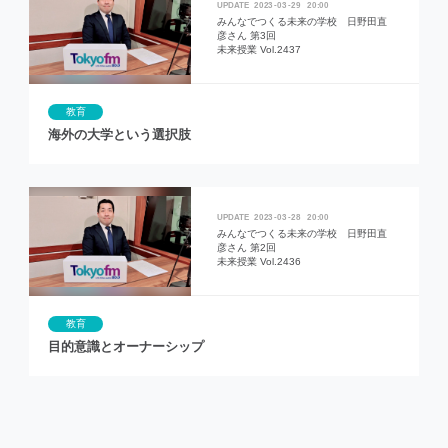
2023
03
29
20:00
みんなでつくる未来の学校 日野田直
彦さん 第3回
未来授業 Vol.2437
教育
海外の大学という選択肢
2023
03
28
20:00
みんなでつくる未来の学校 日野田直
彦さん 第2回
未来授業 Vol.2436
教育
目的意識とオーナーシップ