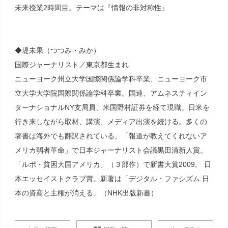
未来授業2時間目。テーマは『情報の非対称性』
◆堤未果（つつみ・みか）
国際ジャーナリスト／東京都生まれ
ニューヨーク州立大学国際関係論学科卒業、ニューヨーク市
立大学大学院国際関係論学科卒業。国連、アムネスティイン
ターナショナルNY支局員、米国野村証券を経て現職。日米を
行き来しながら取材、講演、メディア出演を続ける。多くの
著書は海外でも翻訳されている。「報道が教えてくれないア
メリカ弱者革命」で日本ジャーナリスト会議黒田清新人賞。
「ルポ・貧困大国アメリカ」（３部作）で新書大賞2009, 日
本エッセイストクラブ賞。新著は「デジタル・ファシズム:日
本の資産と主権が消える」（NHK出版新書）