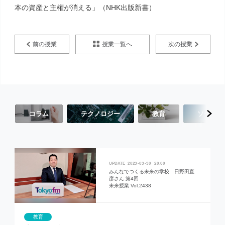
本の資産と主権が消える」（NHK出版新書）
授業一覧へ
前の授業
次の授業
コラム
テクノロジー
教育
ソーシャ
2023
03
30
20:00
みんなでつくる未来の学校 日野田直
彦さん 第4回
未来授業 Vol.2438
教育