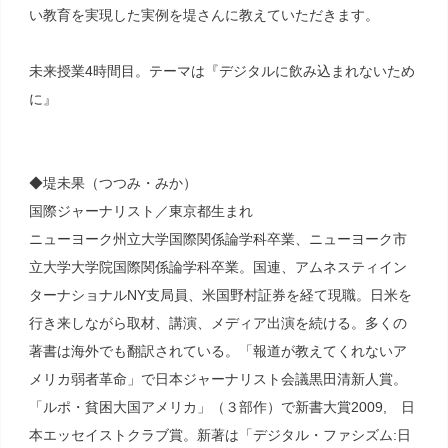
い教育を実現した実例を堤さんに教えていただきます。
未来授業4時間目。テーマは『デジタルに飲み込まれないため
に』
◆堤未果（つつみ・みか）
国際ジャーナリスト／東京都生まれ
ニューヨーク州立大学国際関係論学科卒業、ニューヨーク市
立大学大学院国際関係論学科卒業。国連、アムネスティイン
ターナショナルNY支局員、米国野村証券を経て現職。日米を
行き来しながら取材、講演、メディア出演を続ける。多くの
著書は海外でも翻訳されている。「報道が教えてくれないア
メリカ弱者革命」で日本ジャーナリスト会議黒田清新人賞。
「ルポ・貧困大国アメリカ」（３部作）で新書大賞2009, 日
本エッセイストクラブ賞。新著は「デジタル・ファシズム:日