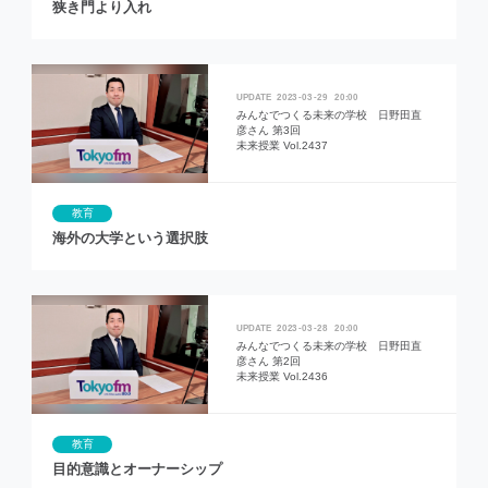
狭き門より入れ
2023
03
29
20:00
みんなでつくる未来の学校 日野田直
彦さん 第3回
未来授業 Vol.2437
教育
海外の大学という選択肢
2023
03
28
20:00
みんなでつくる未来の学校 日野田直
彦さん 第2回
未来授業 Vol.2436
教育
目的意識とオーナーシップ