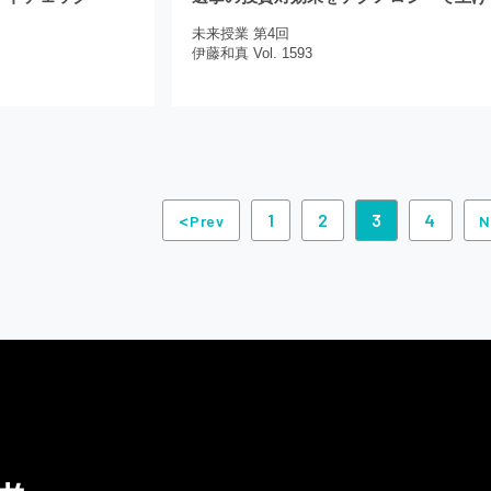
未来授業 第4回
伊藤和真 Vol. 1593
<
1
2
3
4
Prev
N