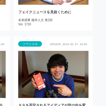
フェイクニュースを見抜くために
未来授業 楊井人文 第2回
Vol. 1710
ソーシャル
:00
2019
02
27
20:00
る
９９％否定されるアイディアが世の中を変