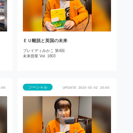
ＥＵ離脱と英国の未来
ブレイディみかこ 第4回
未来授業 Vol. 1803
ソーシャル
:00
2020
03
02
20:00