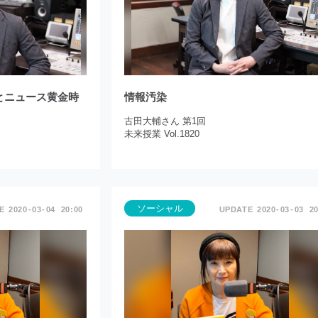
とニュース黄金時
情報汚染
古田大輔さん 第1回
未来授業 Vol.1820
ソーシャル
2020
03
04
20:00
2020
03
03
20