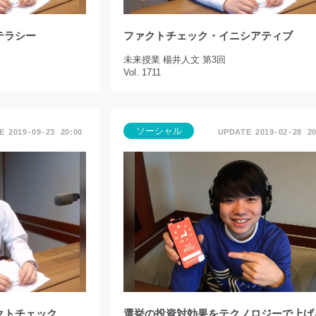
テラシー
ファクトチェック・イニシアティブ
未来授業 楊井人文 第3回
Vol. 1711
ソーシャル
2019
09
23
20:00
2019
02
28
20
クトチェック
選挙の投資対効果をテクノロジーで上げ