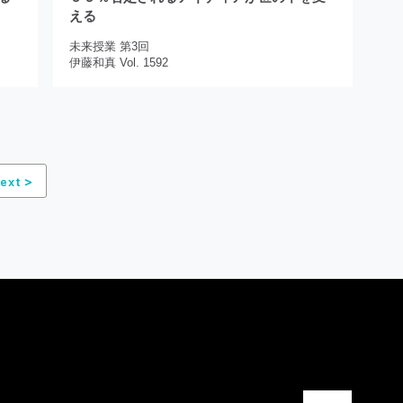
える
未来授業 第3回
伊藤和真 Vol. 1592
>
ext