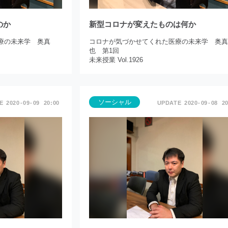
のか
新型コロナが変えたものは何か
療の未来学 奥真
コロナが気づかせてくれた医療の未来学 奥
也 第1回
未来授業 Vol.1926
ソーシャル
2020
09
09
20:00
2020
09
08
20