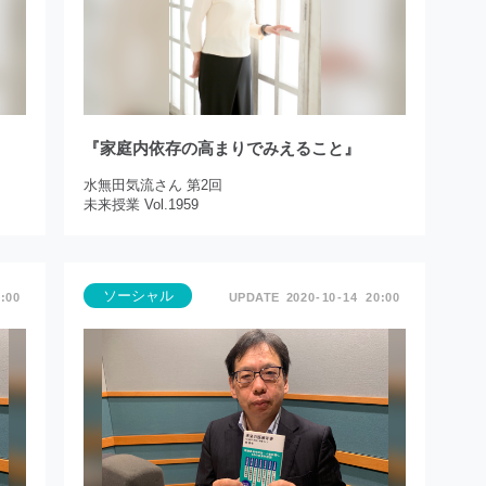
『家庭内依存の高まりでみえること』
水無田気流さん 第2回
未来授業 Vol.1959
ソーシャル
:00
2020
10
14
20:00