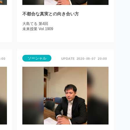
不都合な真実との向き合い方
真
大島てる 第4回
未来授業 Vol.1909
ソーシャル
:00
2020
09
07
20:00