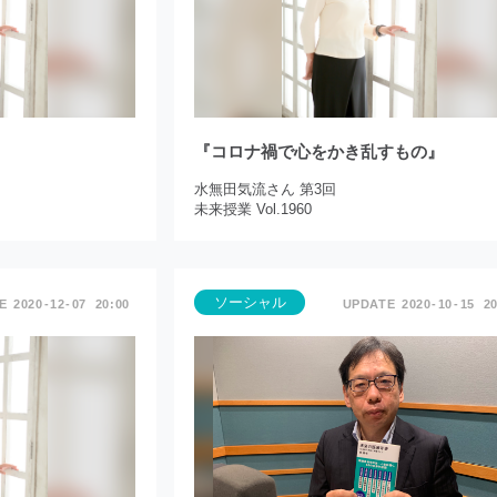
『コロナ禍で心をかき乱すもの』
水無田気流さん 第3回
未来授業 Vol.1960
ソーシャル
2020
12
07
20:00
2020
10
15
20