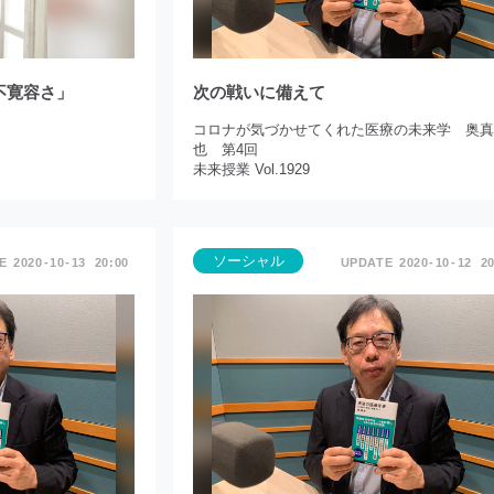
不寛容さ」
次の戦いに備えて
コロナが気づかせてくれた医療の未来学 奥
也 第4回
未来授業 Vol.1929
ソーシャル
2020
10
13
20:00
2020
10
12
20