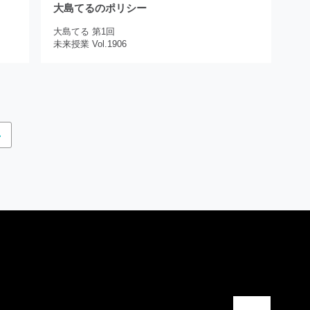
大島てるのポリシー
大島てる 第1回
未来授業 Vol.1906
>