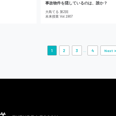
事故物件を隠しているのは、誰か？
大島てる 第2回
未来授業 Vol.1907
1
2
3
4
...
Next