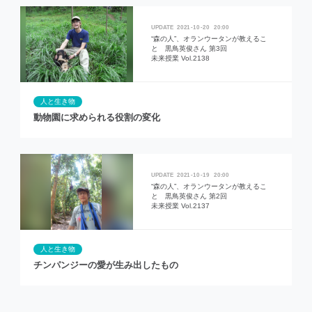
2021
10
20
20:00
“森の人”、オランウータンが教えるこ
と 黒鳥英俊さん 第3回
未来授業 Vol.2138
人と生き物
動物園に求められる役割の変化
2021
10
19
20:00
“森の人”、オランウータンが教えるこ
と 黒鳥英俊さん 第2回
未来授業 Vol.2137
人と生き物
チンパンジーの愛が生み出したもの