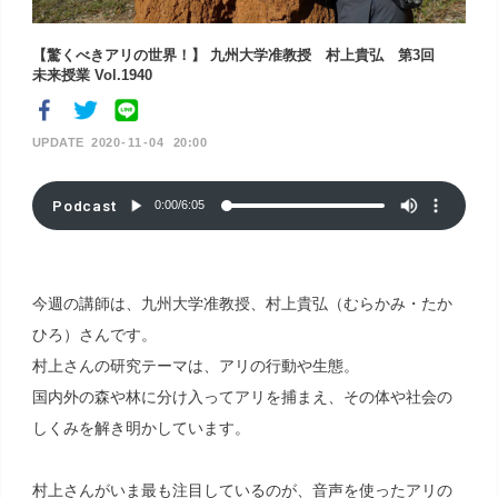
【驚くべきアリの世界！】 九州大学准教授 村上貴弘 第3回
未来授業 Vol.1940
2020
11
04
20:00
Podcast
0:00
/
6:05
今週の講師は、九州大学准教授、村上貴弘（むらかみ・たか
ひろ）さんです。
村上さんの研究テーマは、アリの行動や生態。
国内外の森や林に分け入ってアリを捕まえ、その体や社会の
しくみを解き明かしています。
村上さんがいま最も注目しているのが、音声を使ったアリの