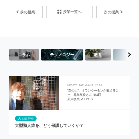
授業一覧へ
前の授業
次の授業
コラム
テクノロジー
教育
ソーシャ
2021
10
21
20:00
“森の人”、オランウータンが教えるこ
と 黒鳥英俊さん 第4回
未来授業 Vol.2139
人と生き物
大型類人猿を、どう保護していくか？