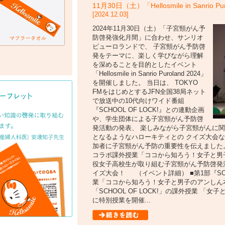
11月30日（土）「Hellosmile in Sanrio
[2024.12.03]
2024年11月30日（土）「子宮頸がん予
防啓発強化月間」に合わせ、サンリオ
ピューロランドで、 子宮頸がん予防啓
発をテーマに、楽しく学びながら理解
を深めることを目的としたイベント
「Hellosmile in Sanrio Puroland 2024」
を開催しました。 当日は、 TOKYO
FMをはじめとするJFN全国38局ネット
で放送中の10代向けワイド番組
『SCHOOL OF LOCK!』との連動企画
や、学生団体による子宮頸がん予防啓
発活動の発表、 楽しみながら子宮頸がんに
となるようなハローキティとの クイズ大会
加者に子宮頸がん予防の重要性を伝えました。 ■第
コラボ課外授業「ココから知ろう！女子と男子
役女子高校生が取り組む子宮頸がん予防啓発活
イズ大会！ （イベント詳細） ■第1部『SCHO
業「ココから知ろう！女子と男子のアンしん本音
「SCHOOL OF LOCK!」の課外授業 
に特別授業を開催...