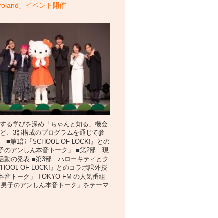
 Puroland」イベント開催
関する学びを深め「ちゃんと知る」機会
など、3部構成のプログラムを通じて参
1部『SCHOOL OF LOCK!』との
のアンしん本音トーク」 ■第2部 現
動の発表 ■第3部 ハローキティとク
OL OF LOCK!』とのコラボ課外授
トーク」 TOKYO FM の人気番組
「女子と男子のアンしん本音トーク」をテーマ