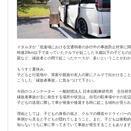
イタルダが「低速域における交通弱者の歩行中の事故防止対策に関
時速20km以下で走っていたクルマが起こした９歳以下の子どもの
親など、縁故者との間で起こったケースが、多いということがわか
もうすぐ夏休み。
子どもと行楽地や、実家や親族や友人の家にクルマで出かけること
こうした「縁故者事故」に気をつけて下さい。
今回のコメンテーター 一般財団法人 日本自動車研究所 主任研究
縁故者事故が主に発生する場所や状況は、自宅の駐車場やその近辺
子どもの送迎に際して車が発進や後退する時に起こる傾向が見られ
理由としては、子どもの身長の低さ、クルマの構造やドライバーの
車側から見ると子どもが隠れてしまうこと。また、子どもは衝動的
知らないうちに車に寄ってきていて事故が発生することもあります