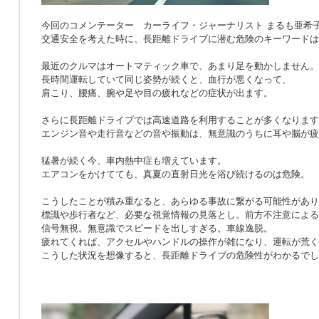
今回のコメンテーター カーライフ・ジャーナリスト まるも亜希
交通安全を考えた時に、長距離ドライブに潜む危険のキーワードは
最近のクルマはオートマティック車で、あまり足を動かしません。
長時間運転していて同じ姿勢が続くと、血行が悪くなって、
肩こり、腰痛、腕や足や目の疲れなどの症状が出ます。
さらに長距離ドライブでは高速道路を利用することが多くなります
エンジン音や走行音などの音や振動は、無意識のうちに耳や脳が疲
猛暑が続く今、車内熱中症も増えています。
エアコンをかけてても、真夏の直射日光を浴び続けるのは危険。
こうしたことが積み重なると、あらゆる事故に繋がる可能性があり
標識や歩行者など、必要な視覚情報の見落とし。前方不注意による
信号無視。無意識でスピードを出しすぎる。車線逸脱。
疲れてくれば、アクセルやハンドルの操作が雑になり、運転が荒く
こうした状況を想像すると、長距離ドライブの危険性がわかるでし