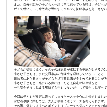
また、自分や誰かの子どもと一緒に車に乗っている時は、子どもが
近くで動いている縁故者が運転するクルマと接触事故を起こさない
子どもが被害に遭う、その子の縁故者が運転する事故が起きるのは
小さな子どもは、まだ交通事故の危険性を理解していないことと
縁故者にあたる方々が子どもを見守る意識が不十分であることが考
小さな子どもと一緒にいる際には、たとえ自宅の駐車場など
一見安全そうに見える場所でも手をつないだりして安全に見守って
今回は子どもが被害に遭ってしまうケースを中心にお伝えしました
縁故者事故に関しては、大人が被害に遭うケースも考えられます。
その際、気をつけるべきポイントはブレーキペダルとアクセルの踏