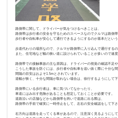
路側帯に関して、ドライバーが気をつけるべきことは、
路側帯は歩行者の安全を守るためのスペースなのでクルマは路側帯
歩行者や自転車が安心して通行できるようにするのが基本だという
歩道代わりの場所なので、クルマが路側帯に入り込んで通行するの
また、住宅地など幅の狭い道に設けられていることが多いので速度
路側帯での接触事故の主な原因は、ドライバーの視覚の確認不足や
こうした事故を防ぐには、歩行者や自転車を追い抜く際に十分な間
間隔の目安はおよそ1.5mとされています。
道幅が狭く、十分な間隔が取れない場合は、徐行するようにして下
路側帯にいる歩行者は、車に気づいてなかったり、
車道にはみ出す危険があることも想定しておくことが必要です。
道路沿いの店舗などから路側帯を跨いで道路に出る際は、
路側帯の手前で確実に一時停止をして、左右の安全確認をして下さ
右方向は道路を走ってくる車があるので、注意深く見るようにして