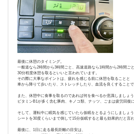
最後に休憩のタイミング。
一般道なら2時間から3時間ごと、高速道路なら1時間から2時間ご
30分程度休憩を取るといいと言われています。
その際に大事なポイントは、疲れを感じる前に休憩を取ることと
車から降りて歩いたり、ストレッチしたり、血流を良くすることで
また、休憩中に食事を取るのであれば何を食べるか意識しましょう
ビタミンB1が多く含む豚肉、キノコ類、ナッツ、ごまは疲労回復
そして、運転中に眠気を感じていたら仮眠をとるようにしましょう
シートを30度くらいまで倒して15分仮眠すると最も効果的だと言
最後に、1日に走る最長距離の目安は、