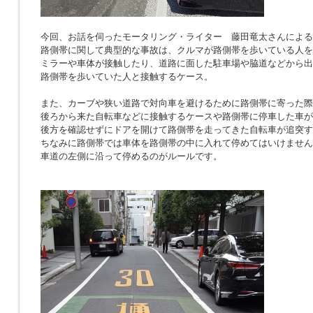
今回、お話を伺ったモータリング・ライター 藤田竜太さんによる
路側帯に関して典型的な事故は、クルマが路側帯を歩いている人を
ミラーや車体が接触したり、道路に面した駐車場や脇道などから出
路側帯を歩いていた人と接触するケース。
また、カーブや狭い道路で対向車を避けるために路側帯に寄った際
後ろから来た自転車などに接触するケースや路側帯に停車した車が
後方を確認せずにドアを開けて路側帯を走ってきた自転車が追突す
ちなみに路側帯では車体を路側帯の中に入れて停めてはいけません
車道の左側に沿って停めるのがルールです。