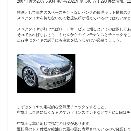
2007年度の28万 6,934 件から2021年度は40 万 1,290 件に増
推測として車内のスペースをとらないパンクの修理キット搭載のク
スペアタイヤを持たないので救援依頼が増えているのではないかと
スペアタイヤが無ければロードサービスに頼るというのは致し方あ
それであればなおさら、ふだんからのメンテナンスとチェックをし
走行中にタイヤの調子にも注意を払う心がけが必要でしょう。
まずはタイヤの定期的な空気圧チェックをすること。
空気圧は自然に低くなるのでガソリンスタンドなどで月に1 回は
空気圧は車に応じて指定の目安があります。
運転席のドア付近か給油口の蓋の裏に表示されているので確認しま