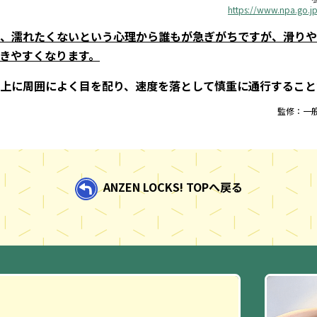
https://www.npa.go.j
、濡れたくないという心理から誰もが急ぎがちですが、滑りや
きやすくなります。
上に周囲によく目を配り、速度を落として慎重に通行すること
監修：一
ANZEN LOCKS! TOPへ戻る