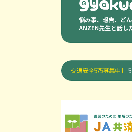
悩み事、報告、どんな
ANZEN先生と話
交通安全575募集中!