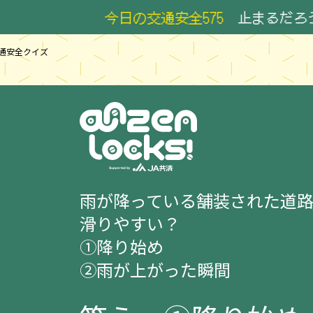
今日の交通安全575
止まるだろう そ
通安全クイズ
雨が降っている舗装された道
滑りやすい？
①降り始め
②雨が上がった瞬間