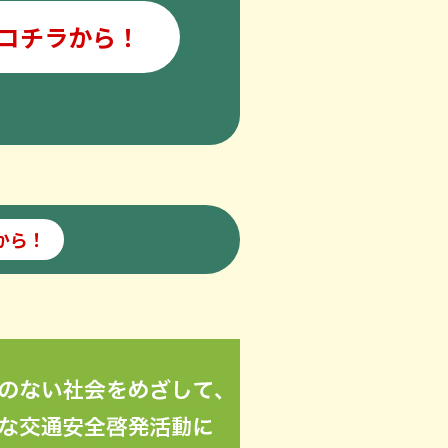
コチラから！
から！