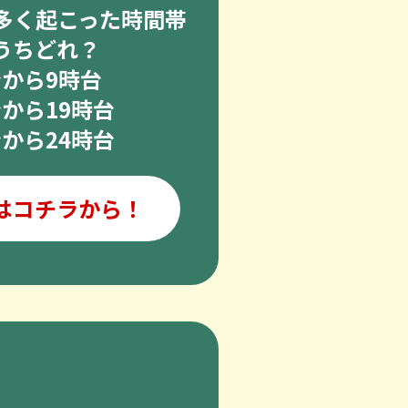
多く起こった時間帯
うちどれ？
台から9時台
台から19時台
台から24時台
はコチラから！