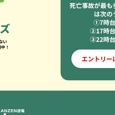
死亡事故が最も
は次の
➀7時
ズ
②17時
③22時
ない
題中！
エントリー