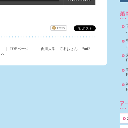
。
｜
TOPページ
香川大学 てるおさん Part2
へ
｜
P
P