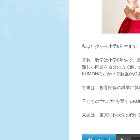
私は年少から小学6年生まで、
算数・数学は小学6年生で、
難しい問題を自分の力で解い
KUMONのおかげで勉強が
将来は、教育関係の職業に就
子どもの“学ぶ力”を育てるKU
来週は、東京理科大学のRN
Podcast