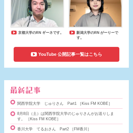
京都大学のRN ギーネです。
新潟大学のRN がーりーで
す。
YouTube 公開記事一覧はこちら
関西学院大学 じゅりさん Part1
［Kiss FM KOBE］
8月8日（土）は関西学院大学のじゅりさんがお送りしま
す。
［Kiss FM KOBE］
香川大学 てるおさん Part2
［FM香川］