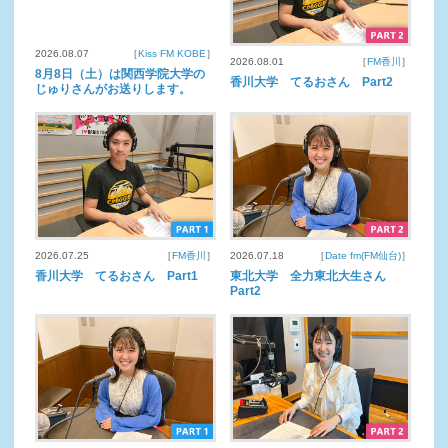
2026.08.07
［
Kiss FM KOBE
］
2026.08.01
［
FM香川
］
8月8日（土）は関西学院大学の
香川大学 てるおさん Part2
じゅりさんがお送りします。
2026.07.25
［
FM香川
］
2026.07.18
［
Date fm(FM仙台)
］
香川大学 てるおさん Part1
東北大学 全力東北大生さん
Part2