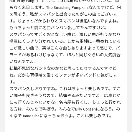
Butterfly Wings』でした。これ武道館でやってほしいな。間
もなく来日します。The Smashing Pumpkinsなんですけど、何
を隠そう、私がスマパンと出会ったのがこの曲でございま
す。ちょっとだからわりとスマパンは後追いなんですよね。
もうちょっと前に名曲バンバン出してたんですけど。
スマパンってすごくおとなしい曲と、激しい曲がもうかなり
極端にくっきり分かれている。しかも単純に一番売れている
曲が激しい曲で、実はこんな曲もありますよって感じで、バ
ラードがあるわけじゃなくて、ほんと同じぐらいの人気度合
いなんですよ。
結構不思議なバンドなのかなと思ってたりするんですけど
ね。だから両極端を愛するファンが多いバンドな気がしま
す。
スマパン久しぶりですね。これはちょっと楽しみです。すご
い調子も良さそうなので、結構やるみたいですよ。広島とか
にも行くんじゃないかな。名古屋も行くし、ちょっと行かれ
る方は、みんなで叫ぼう。みんなでBilly Corganになろう。み
んなでJames Ihaになっちゃおうよ。これは楽しみです。