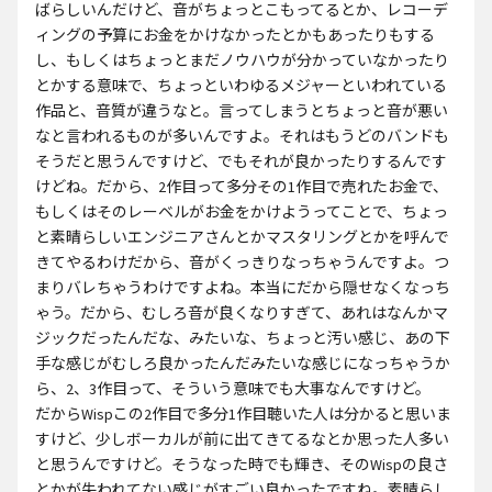
ばらしいんだけど、音がちょっとこもってるとか、レコーデ
ィングの予算にお金をかけなかったとかもあったりもする
し、もしくはちょっとまだノウハウが分かっていなかったり
とかする意味で、ちょっといわゆるメジャーといわれている
作品と、音質が違うなと。言ってしまうとちょっと音が悪い
なと言われるものが多いんですよ。それはもうどのバンドも
そうだと思うんですけど、でもそれが良かったりするんです
けどね。だから、2作目って多分その1作目で売れたお金で、
もしくはそのレーベルがお金をかけようってことで、ちょっ
と素晴らしいエンジニアさんとかマスタリングとかを呼んで
きてやるわけだから、音がくっきりなっちゃうんですよ。つ
まりバレちゃうわけですよね。本当にだから隠せなくなっち
ゃう。だから、むしろ音が良くなりすぎて、あれはなんかマ
ジックだったんだな、みたいな、ちょっと汚い感じ、あの下
手な感じがむしろ良かったんだみたいな感じになっちゃうか
ら、2、3作目って、そういう意味でも大事なんですけど。
だからWispこの2作目で多分1作目聴いた人は分かると思いま
すけど、少しボーカルが前に出てきてるなとか思った人多い
と思うんですけど。そうなった時でも輝き、そのWispの良さ
とかが失われてない感じがすごい良かったですね。素晴らし