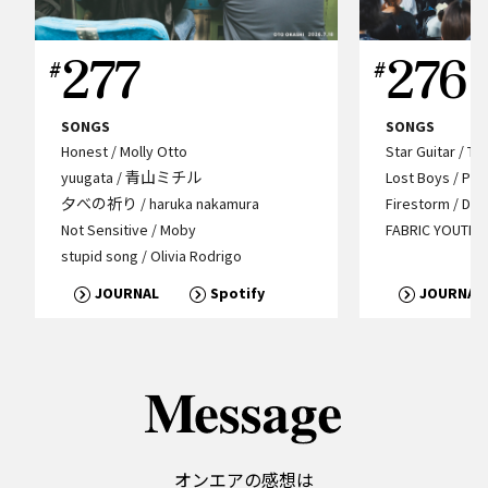
277
276
SONGS
SONGS
Honest / Molly Otto
Star Guitar / T
yuugata / 青山ミチル
Lost Boys / Ph
夕べの祈り / haruka nakamura
Firestorm / Dua
Not Sensitive / Moby
FABRIC YOUTH /
stupid song / Olivia Rodrigo
JOURNAL
Spotify
JOURNAL
オンエアの感想は