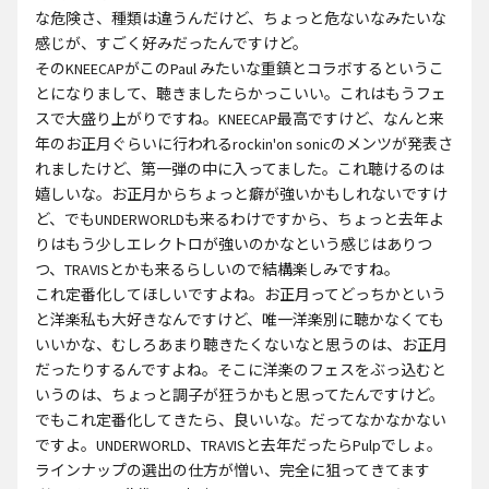
な危険さ、種類は違うんだけど、ちょっと危ないなみたいな
感じが、すごく好みだったんですけど。
そのKNEECAPがこのPaul みたいな重鎮とコラボするというこ
とになりまして、聴きましたらかっこいい。これはもうフェ
スで大盛り上がりですね。KNEECAP最高ですけど、なんと来
年のお正月ぐらいに行われるrockin'on sonicのメンツが発表さ
れましたけど、第一弾の中に入ってました。これ聴けるのは
嬉しいな。お正月からちょっと癖が強いかもしれないですけ
ど、でもUNDERWORLDも来るわけですから、ちょっと去年よ
りはもう少しエレクトロが強いのかなという感じはありつ
つ、TRAVISとかも来るらしいので結構楽しみですね。
これ定番化してほしいですよね。お正月ってどっちかという
と洋楽私も大好きなんですけど、唯一洋楽別に聴かなくても
いいかな、むしろあまり聴きたくないなと思うのは、お正月
だったりするんですよね。そこに洋楽のフェスをぶっ込むと
いうのは、ちょっと調子が狂うかもと思ってたんですけど。
でもこれ定番化してきたら、良いいな。だってなかなかない
ですよ。UNDERWORLD、TRAVISと去年だったらPulpでしょ。
ラインナップの選出の仕方が憎い、完全に狙ってきてます