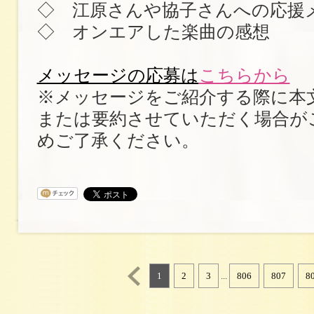
◇ 江原さんや協子さんへの応援
◇ オンエアした楽曲の感想
メッセージの応募は
こちらから
※メッセージをご紹介する際に本
または要約させていただく場合が
めご了承ください。
1
2
3
...
806
807
8