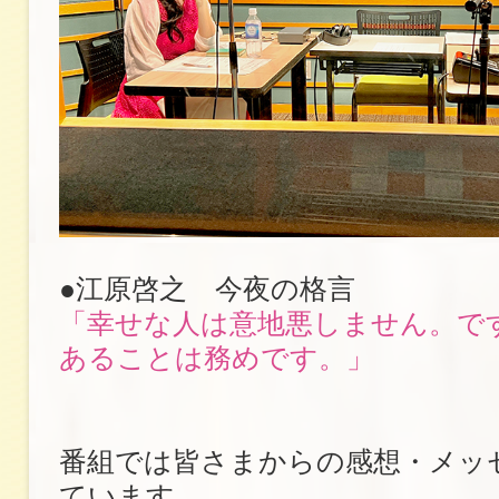
●江原啓之 今夜の格言
「幸せな人は意地悪しません。で
あることは務めです。」
番組では皆さまからの感想・メッ
ています