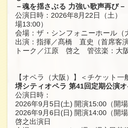
－魂を揺さぶる 力強い歌声再び－
公演日時：2026年8月22日（土） 開
場13:00）
会場：ザ・シンフォニーホール（
出演：指揮／髙橋 直史（首席客
トーク／江原 啓之 管弦楽：大
【オペラ（大阪）】＜チケット一
堺シティオペラ 第41回定期公演
公演日時：
2026年9月5日(土) 開演15:00（開場
2026年9月6日(日) 開演14:00（開
啓之出演日