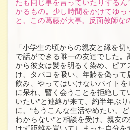
たも同じ事を言っていたりするん
かるもの。少し時間をかけてゆっ
と。この葛藤が大事。反面教師な
「小学生の頃からの親友と縁を切
で話ができる唯一の友達でした。
から彼女は髪を明るく染め、ピア
け、タバコを吸い、年齢を偽って
飲み、やってはいけないバイトを
に呆れ、暫く会うことを拒絶して
いたい”と連絡が来て、約半年ぶ
に。“もうこんな生活やめたい。
わからない”と相談を受け、親友
けず距離を置いてしまった自分を