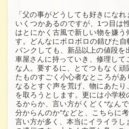
「父の事がどうしても好きになれ
いくつかあるのですが、1つ目は
はとにかく古風で新しい物を嫌う
す。どんなにボロボロの錆びた自
パンクしても、新品以上の値段を
車屋さんに持っていき、修理して
な人。要するに、とてつもなく頑
たものすごく小心者なところがあ
なるとすぐ声を荒げ、物にあたり
を取ろうとします。更には小学校
るからか、言い方がくどく“なん
分からんのか”などと、こちらに
言い方が多く、本当にイライラし