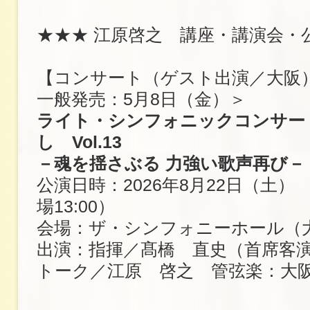
★★★ 江原啓之 講座・講演会・
【コンサート（ゲスト出演／大阪
一般発売：5月8日（金）＞
ライト・シンフォニックコンサー
し Vol.13
－魂を揺さぶる 力強い歌声再び－
公演日時：2026年8月22日（土） 開
場13:00）
会場：ザ・シンフォニーホール（
出演：指揮／髙橋 直史（首席客
トーク／江原 啓之 管弦楽：大