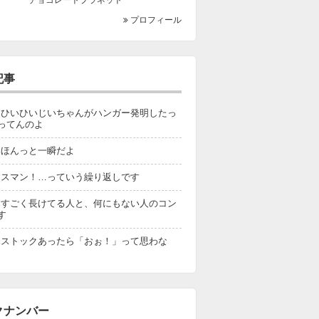
プロフィール
記事
67 ひいひいじいちゃんがハンガー発明したっ
ってんのよ
66 ほんっと一瞬だよ
65 スマン！…っていう繰り返しです
64 すごく長けてる人と、何にもない人のコン
す
63 ストックあったら「おぉ！」って思わな
クナンバー