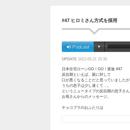
#47 ヒロミさん方式を採用
Podcast
UPDATE
2022-05-21 15:30
日本住宅ローンGO！GO！家族 #47
反抗期といえば、親に対して
口が悪くなることだと思っていましたが
うちの息子は少し違くて…。
というニュータイプの反抗期の息子さん
お母さんからのメッセージ。
チョコプラのおふたりは
お子さんが反抗期になったらどう接する
もし子どもが母親に向かって「うるせえ
なんて言ったら…。