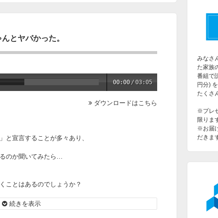
ゃんとヤバかった。
みなさ
た家族
番組で読
00:00
/
03:05
円分) 
たくさ
ダウンロードはこちら
※プレ
限りま
※お届
だきま
」と宣言することが多々あり、
るのか聞いてみたら…
くことはあるのでしょうか？
いたのか？！
続きを表示