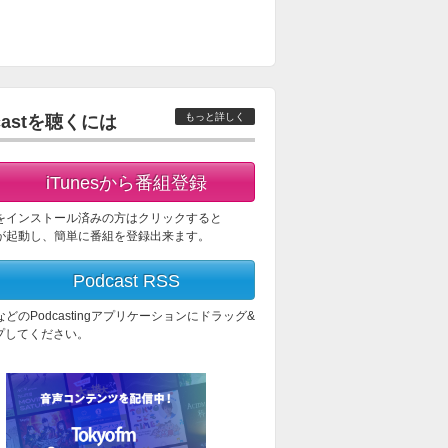
もっと詳しく
castを聴くには
iTunesから番組登録
esをインストール済みの方はクリックすると
esが起動し、簡単に番組を登録出来ます。
Podcast RSS
esなどのPodcastingアプリケーションにドラッグ&
プしてください。