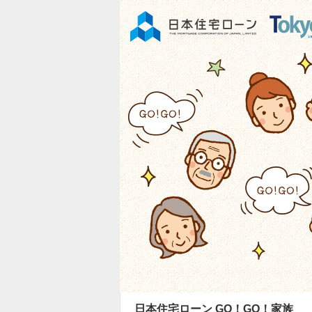
日本住宅ローン GO！GO！家族