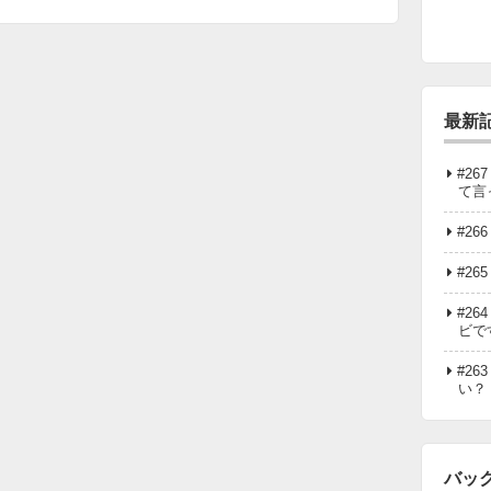
最新
#2
て言
#2
#2
#2
ビで
#2
い？
バッ