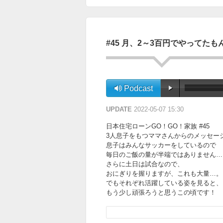
#45 月、2～3百円でやってたも
Podcast
UPDATE
2022-05-07 15:30
日本住宅ローンGO！GO！家族 #45
3人息子をもつママさんからのメッセー
息子はみんなサッカーをしているので
毎日のご飯の量が半端ではありません…
さらに土日は試合なので、
おにぎりを握りますが、これも大量…。
でもそれぞれ活躍している姿を見ると、
もう少し頑張ろうと思うこの頃です！
チョコプラの2人は食べ盛りには
どのくらい食べていたのでしょうか？