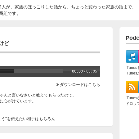
2人が、家族のほっこりした話から、ちょっと変わった家族の話まで、
番組です。
Pod
だけど
iTun
00:00
/
03:05
iTun
ダウンロードはこちら
ゃんと言いなさいと教えてもらったので、
iTun
、常に心がけています。
ドロッ
とう"を伝えたい相手はもちろん…