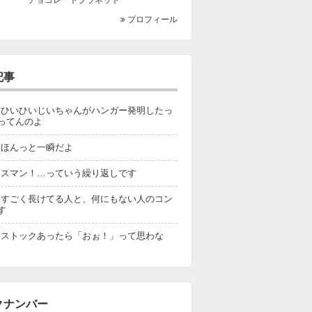
プロフィール
記事
67 ひいひいじいちゃんがハンガー発明したっ
ってんのよ
66 ほんっと一瞬だよ
65 スマン！…っていう繰り返しです
64 すごく長けてる人と、何にもない人のコン
す
63 ストックあったら「おぉ！」って思わな
クナンバー