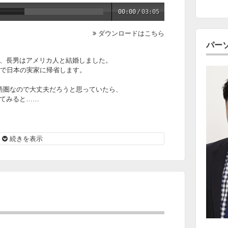
00:00
/
03:05
ダウンロードはこちら
パー
、長男はアメリカ人と結婚しました。
婦で日本の実家に帰省します。
語圏なので大丈夫だろうと思っていたら、
てみると……
は？
続きを表示