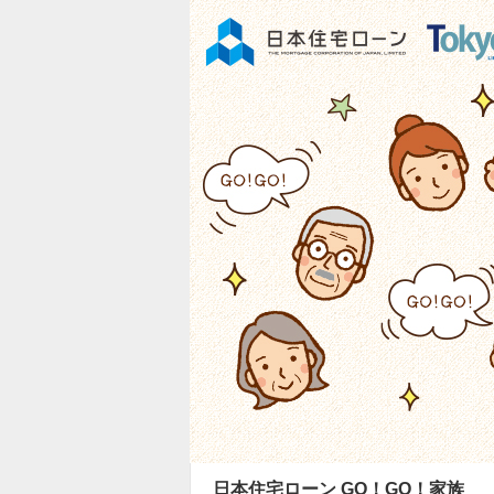
日本住宅ローン GO！GO！家族