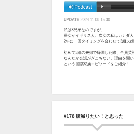
Podcast
UPDATE
2024-11-09 15:30
私は3兄弟なのですが、
長女がイギリス人、次女の私はカナダ人
2年に一回タイミングを合わせて3組夫
初めて3組の夫婦で帰国した際、全員英
なんだか会話がぎこちない。理由を聞い
という国際家族エピソードをご紹介！
方言や国による単位の違いって難しい！
せっかくなら統一してしまえばいいので
まず初めに統一すべき事は……
#176 腹減りたい！と思った