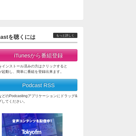
もっと詳しく
castを聴くには
iTunesから番組登録
esをインストール済みの方はクリックすると
esが起動し、簡単に番組を登録出来ます。
Podcast RSS
esなどのPodcastingアプリケーションにドラッグ&
プしてください。