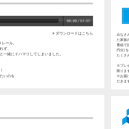
00:00
/
03:05
ダウンロードはこちら
みなさ
た家族
ラレール。
番組で読
れず、
円分) 
と一緒にドハマリしてしまいました。
たくさ
※プレ
！
限りま
たいのを
※お届
だきま