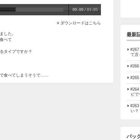
00:00
/
03:05
ダウンロードはこちら
ました。
最新
食べて
#2
るタイプですか？
て言
#2
で食べてしまうそうで……
#2
#2
ビで
#2
い？
バッ