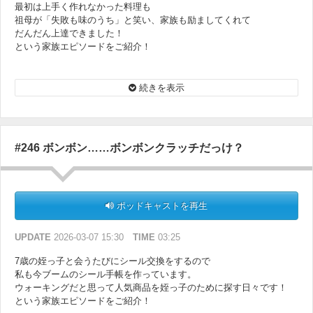
最初は上手く作れなかった料理も
祖母が「失敗も味のうち」と笑い、家族も励ましてくれて
だんだん上達できました！
という家族エピソードをご紹介！
チョコプラのふたりのおじいちゃんとの思い出深い出来事は……
続きを表示
長田さんのおばあちゃんが作ってくれた料理に
松尾さん衝撃！！
#246 ボンボン……ボンボンクラッチだっけ？
ポッドキャストを再生
UPDATE
2026-03-07 15:30
TIME
03:25
7歳の姪っ子と会うたびにシール交換をするので
私も今ブームのシール手帳を作っています。
ウォーキングだと思って人気商品を姪っ子のために探す日々です！
という家族エピソードをご紹介！