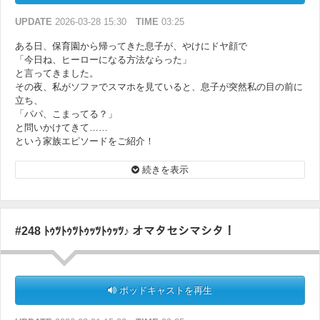
UPDATE
2026-03-28 15:30
TIME
03:25
ある日、保育園から帰ってきた息子が、やけにドヤ顔で
「今日ね、ヒーローになる方法ならった」
と言ってきました。
その夜、私がソファでスマホを見ていると、息子が突然私の目の前に
立ち、
「パパ、こまってる？」
と問いかけてきて……
という家族エピソードをご紹介！
松尾さんもお子さんから急に
続きを表示
「そんなことどこで覚えてきたんだ？」
という質問をされて……
長田さんのお子さんはナニワスクール出身!?
#248 ﾄｩﾂﾄｩﾂﾄｩｯﾂﾄｩｯﾂ♪ オマタセシマシタ！
ポッドキャストを再生