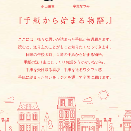
『手紙か
ここには、様々な思いが詰まった手紙が毎週届きます。
読むと、送り主のことがもっと知りたくなってきます。
日曜の午後３時、１通の手紙から始まる物語。
手紙の送り主にじっくりお話をうかがいながら、
手紙を受け取る喜び、手紙を送るワクワク感、
手紙に詰まった想いをラジオを通して全国に届けます。