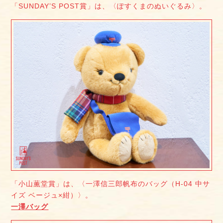
「SUNDAY’S POST賞」は、〈ぽすくまのぬいぐるみ〉。
「小山薫堂賞」は、〈一澤信三郎帆布のバッグ（H-04 中サ
イズ ベージュ×紺）〉。
一澤バッグ