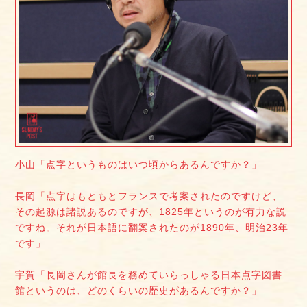
小山「点字というものはいつ頃からあるんですか？」
長岡「点字はもともとフランスで考案されたのですけど、
その起源は諸説あるのですが、1825年というのが有力な説
ですね。それが日本語に翻案されたのが1890年、明治23年
です」
宇賀「長岡さんが館長を務めていらっしゃる日本点字図書
館というのは、どのくらいの歴史があるんですか？」