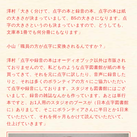
澤村「大きく分けて、点字の本と録音の本。点字の本は紙
の大きさが決まっていまして、B5の大きさになります。点
字の大きさというのも決まっていますので、どうしても、
文庫本1冊でも何分冊にもなります」
小山「職員の方が点字に変換されるんですか？」
澤村「点字や録音の本はオーディオブック以外は市販され
ておりませんので、私どものような点字図書館が紙の本を
買ってきて、それを元に点字に訳したり、音声に録音した
りと、それは多くのボランティアの方々にご協力いただい
て点字や録音にしております。スタジオも図書館にはござ
いまして、録音の雑誌なんかも作っています。あとは単行
本ですと、お1人用のスタジオのブースが（日本点字図書館
に）ありまして、そこにボランティアさんに半日とか1日来
ていただいて、それを何ヶ月もかけて読んでいただいて、
仕上げていきます」