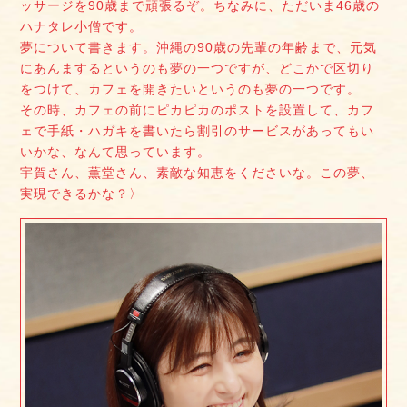
ッサージを90歳まで頑張るぞ。ちなみに、ただいま46歳の
ハナタレ小僧です。
夢について書きます。沖縄の90歳の先輩の年齢まで、元気
にあんまするというのも夢の一つですが、どこかで区切り
をつけて、カフェを開きたいというのも夢の一つです。
その時、カフェの前にピカピカのポストを設置して、カフ
ェで手紙・ハガキを書いたら割引のサービスがあってもい
いかな、なんて思っています。
宇賀さん、薫堂さん、素敵な知恵をくださいな。この夢、
実現できるかな？〉